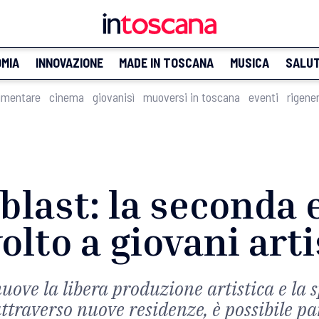
MIA
INNOVAZIONE
MADE IN TOSCANA
MUSICA
SALU
imentare
cinema
giovanisì
muoversi in toscana
eventi
rigene
last: la seconda 
olto a giovani arti
e la libera produzione artistica e la 
attraverso nuove residenze, è possibile p