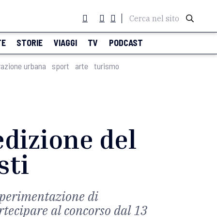
Cerca nel sito
TE
STORIE
VIAGGI
TV
PODCAST
razione urbana
sport
arte
turismo
edizione del
sti
sperimentazione di
artecipare al concorso dal 13