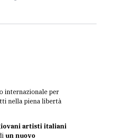
so internazionale per
ti nella piena libertà
iovani artisti italiani
di
un nuovo