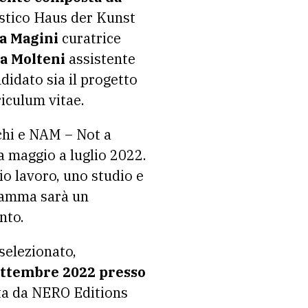
istico Haus der Kunst
a Magini
curatrice
a Molteni
assistente
idato sia il progetto
riculum vitae.
chi e NAM – Not a
 maggio a luglio 2022.
io lavoro, uno studio e
gramma sarà un
nto.
 selezionato,
ettembre 2022 presso
ita da NERO Editions