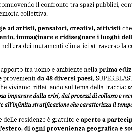
omuovendo il confronto tra spazi pubblici, con
emoria collettiva.
ad artisti, pensatori, creativi, attivisti
che
ento, immaginare e ridisegnare i luoghi del
nell’era dei mutamenti climatici attraverso la c
 rapporto tra uomo e ambiente nella
prima ediz
e
provenienti
da 48 diversi paesi
, SUPERBLAST I
he viviamo, riflettendo sul tema della traccia:
c
sa imparare dalla crisi, dai processi di collasso e r
e all’infinita stratificazione che caratterizza il tem
e delle residenze è gratuito e
aperto a parteci
ll’estero, di ogni provenienza geografica e sot