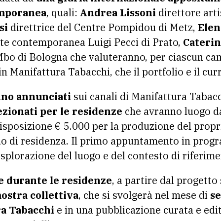
emporanea
, quali:
Andrea Lissoni
direttore art
si
direttrice del Centre Pompidou di Metz,
Elen
arte contemporanea Luigi Pecci di Prato,
Caterin
bo di Bologna che valuteranno, per ciascun cand
n Manifattura Tabacchi, che il portfolio e il cur
anno annunciati
sui canali di Manifattura Tabac
lezionati per le residenze
che avranno luogo da
disposizione € 5.000 per la produzione del propr
odo di residenza. Il primo appuntamento in pro
splorazione del luogo e del contesto di riferime
te durante le residenze
, a partire dal progetto
ostra collettiva
, che si svolgerà nel mese di
s
ra Tabacchi
e in una pubblicazione curata e ed