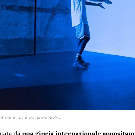
trantonio, foto di Giovanni Savi
tuata da
una giuria internazionale apposita