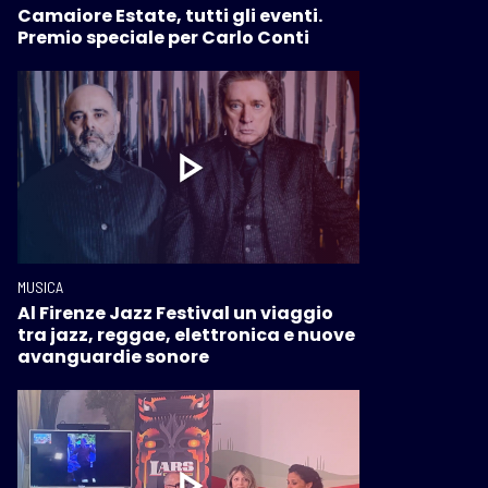
Camaiore Estate, tutti gli eventi.
Premio speciale per Carlo Conti
MUSICA
Al Firenze Jazz Festival un viaggio
tra jazz, reggae, elettronica e nuove
avanguardie sonore