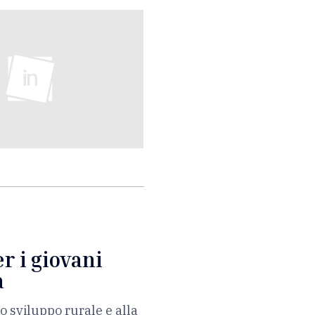
er i giovani
a
o sviluppo rurale e alla