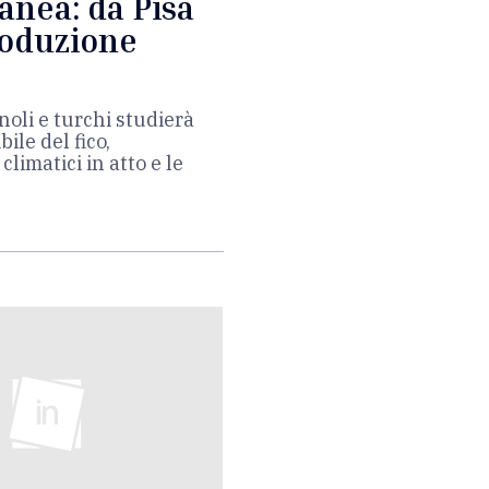
anea: da Pisa
roduzione
gnoli e turchi studierà
ile del fico,
imatici in atto e le