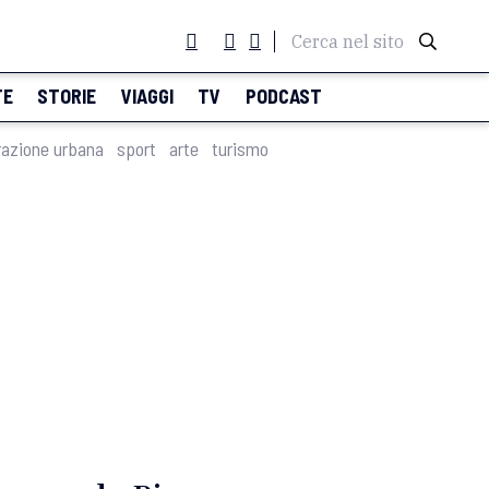
Cerca nel sito
TE
STORIE
VIAGGI
TV
PODCAST
razione urbana
sport
arte
turismo