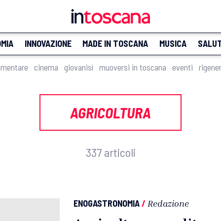
MIA
INNOVAZIONE
MADE IN TOSCANA
MUSICA
SALU
imentare
cinema
giovanisì
muoversi in toscana
eventi
rigene
AGRICOLTURA
337 articoli
ENOGASTRONOMIA
/
Redazione