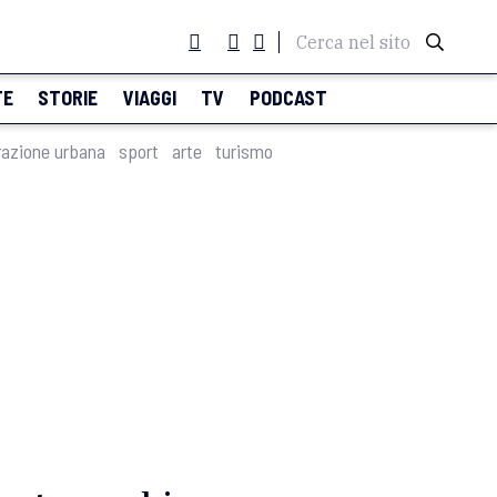
Cerca nel sito
TE
STORIE
VIAGGI
TV
PODCAST
razione urbana
sport
arte
turismo