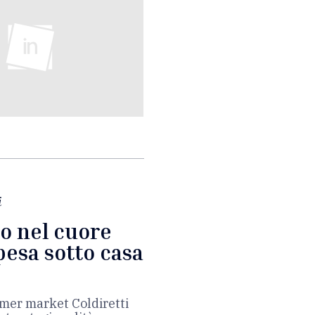
i
o nel cuore
spesa sotto casa
armer market Coldiretti