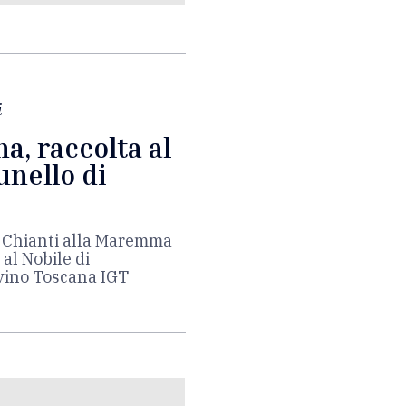
i
, raccolta al
unello di
al Chianti alla Maremma
al Nobile di
vino Toscana IGT