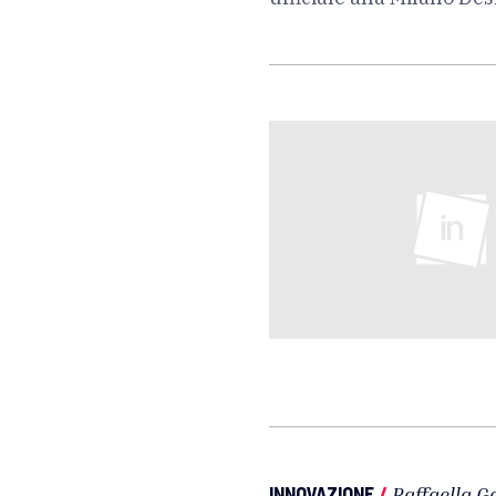
INNOVAZIONE
/
Raffaella G