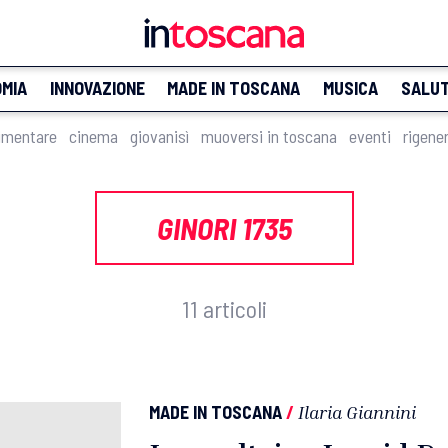
MIA
INNOVAZIONE
MADE IN TOSCANA
MUSICA
SALU
imentare
cinema
giovanisì
muoversi in toscana
eventi
rigene
GINORI 1735
11 articoli
MADE IN TOSCANA
/
Ilaria Giannini