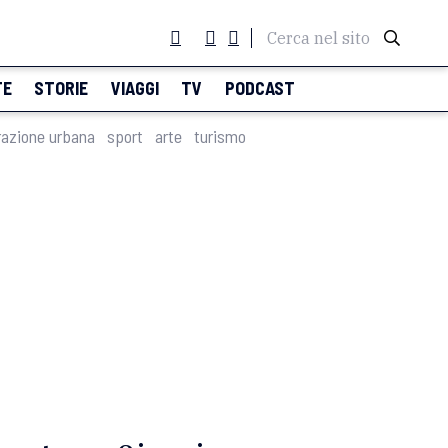
Cerca nel sito
TE
STORIE
VIAGGI
TV
PODCAST
razione urbana
sport
arte
turismo