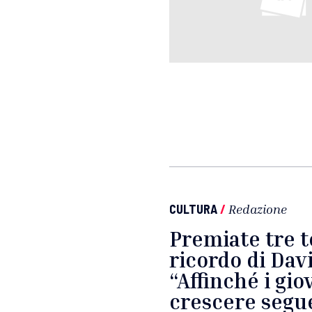
CULTURA
/
Redazione
Premiate tre te
ricordo di Dav
“Affinché i gi
crescere segue