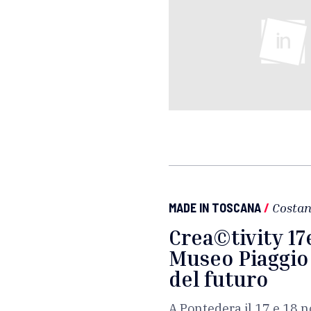
MADE IN TOSCANA
/
Costan
Crea©tivity 17
Museo Piaggio 
del futuro
A Pontedera il 17 e 18 n