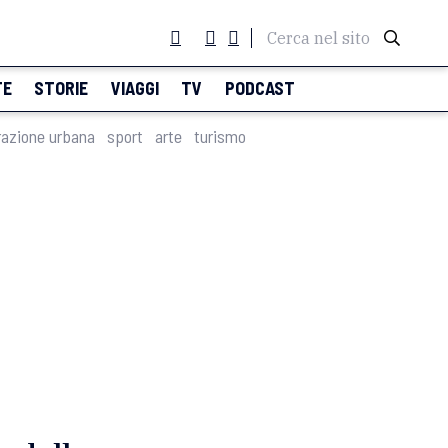
Cerca nel sito
TE
STORIE
VIAGGI
TV
PODCAST
razione urbana
sport
arte
turismo