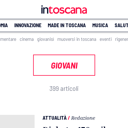
MIA
INNOVAZIONE
MADE IN TOSCANA
MUSICA
SALU
imentare
cinema
giovanisì
muoversi in toscana
eventi
rigene
GIOVANI
399 articoli
ATTUALITÀ
/
Redazione