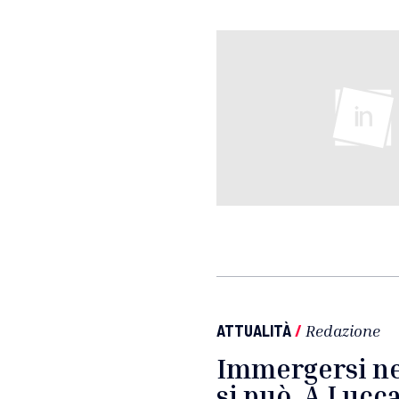
ATTUALITÀ
/
Redazione
Immergersi ne
si può. A Lucc