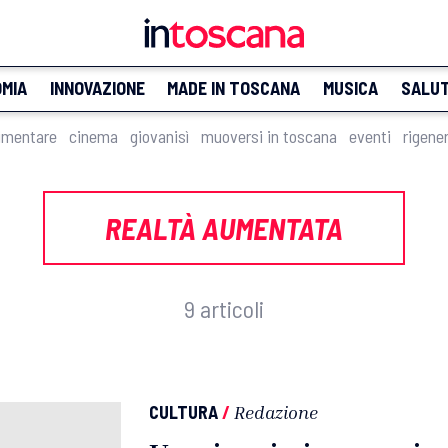
MIA
INNOVAZIONE
MADE IN TOSCANA
MUSICA
SALU
imentare
cinema
giovanisì
muoversi in toscana
eventi
rigene
REALTÀ AUMENTATA
9 articoli
CULTURA
/
Redazione