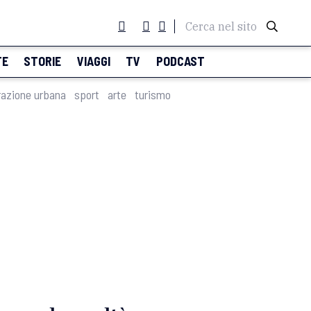
Cerca nel sito
TE
STORIE
VIAGGI
TV
PODCAST
razione urbana
sport
arte
turismo