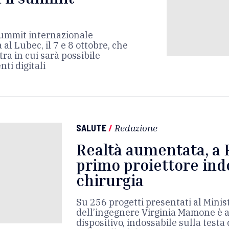
e
summit internazionale
 al Lubec, il 7 e 8 ottobre, che
a in cui sarà possibile
ti digitali
SALUTE
/
Redazione
Realtà aumentata, a P
primo proiettore indo
chirurgia
Su 256 progetti presentati al Minis
dell’ingegnere Virginia Mamone è ar
dispositivo, indossabile sulla testa 