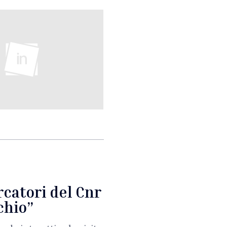
ercatori del Cnr
chio”