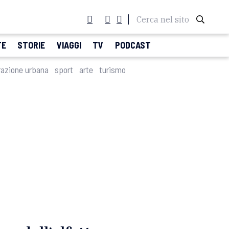
Cerca nel sito
TE
STORIE
VIAGGI
TV
PODCAST
razione urbana
sport
arte
turismo