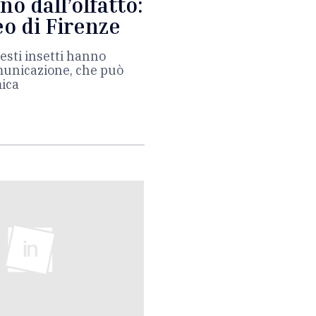
o dall’olfatto:
eo di Firenze
esti insetti hanno
omunicazione, che può
mica