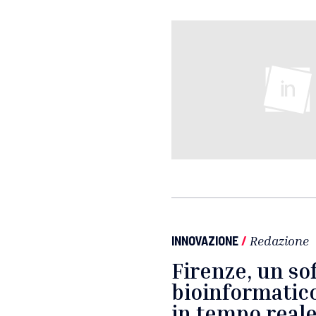
INNOVAZIONE
/
Redazione
Firenze, un so
bioinformatico
in tempo real