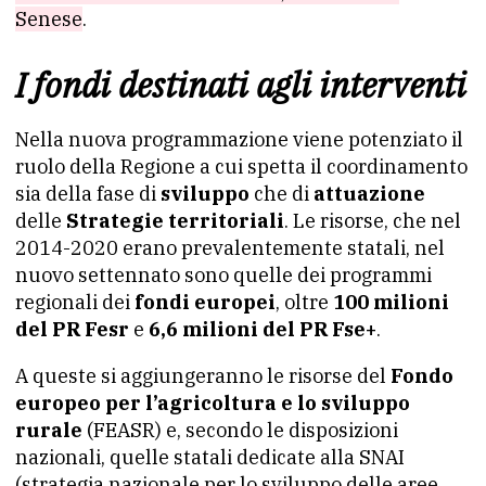
Senese
.
I fondi destinati agli interventi
Nella nuova programmazione viene potenziato il
ruolo della Regione a cui spetta il coordinamento
sia della fase di
sviluppo
che di
attuazione
delle
Strategie territoriali
. Le risorse, che nel
2014-2020 erano prevalentemente statali, nel
nuovo settennato sono quelle dei programmi
regionali dei
fondi europei
, oltre
100 milioni
del PR Fesr
e
6,6 milioni del PR Fse+
.
A queste si aggiungeranno le risorse del
Fondo
europeo per l’agricoltura e lo sviluppo
rurale
(FEASR) e, secondo le disposizioni
nazionali, quelle statali dedicate alla SNAI
(strategia nazionale per lo sviluppo delle aree