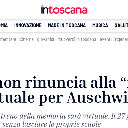
MIA
INNOVAZIONE
MADE IN TOSCANA
MUSICA
SALU
imentare
cinema
giovanisì
muoversi in toscana
eventi
rigene
non rinuncia alla 
rtuale per Auschwi
treno della memoria sarà virtuale. Il 27 
enza lasciare le proprie scuole