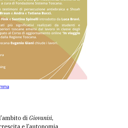
ramma
ll’ambito di
Giovanisì
,
 crescita e l’autonomia