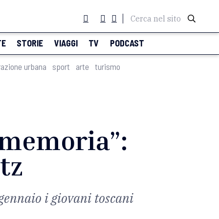
Cerca nel sito
TE
STORIE
VIAGGI
TV
PODCAST
razione urbana
sport
arte
turismo
“memoria”:
tz
gennaio i giovani toscani