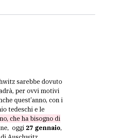
schwitz sarebbe dovuto
adrà, per ovvi motivi
nche quest’anno, con i
io tedeschi e le
no, che ha bisogno di
line, oggi
27 gennaio
,
 di Auschwitz.