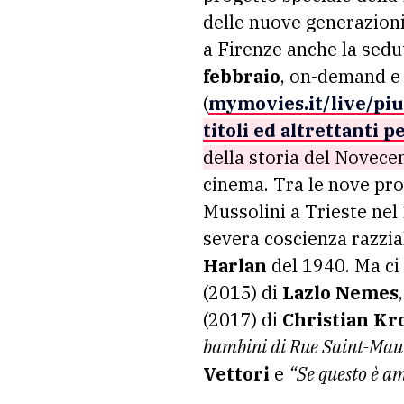
delle nuove generazioni
a Firenze anche la sedu
febbraio
, on-demand e 
(
mymovies.it/live/pi
titoli ed altrettanti p
della storia del Novece
cinema. Tra le nove pro
Mussolini a Trieste nel 
severa coscienza razzi
Harlan
del 1940. Ma ci
(2015) di
Lazlo Nemes
(2017) di
Christian Kr
bambini di Rue Saint-Mau
Vettori
e
“Se questo è a