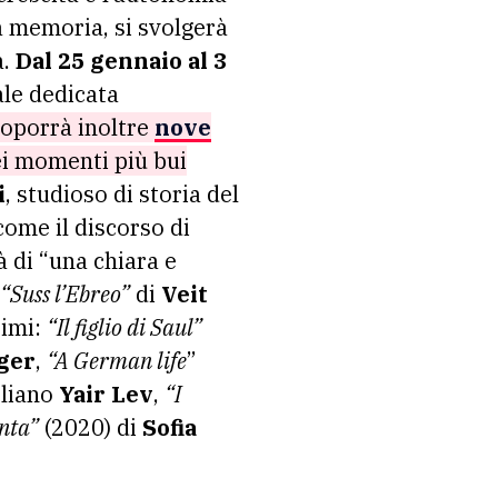
a memoria, si svolgerà
a.
Dal 25 gennaio al 3
ale dedicata
oporrà inoltre
nove
ei momenti più bui
i
, studioso di storia del
come il discorso di
à di “una chiara e
“Suss l’Ebreo”
di
Veit
simi:
“Il figlio di Saul”
ger
,
“A German life
”
eliano
Yair Lev
,
“I
onta”
(2020) di
Sofia