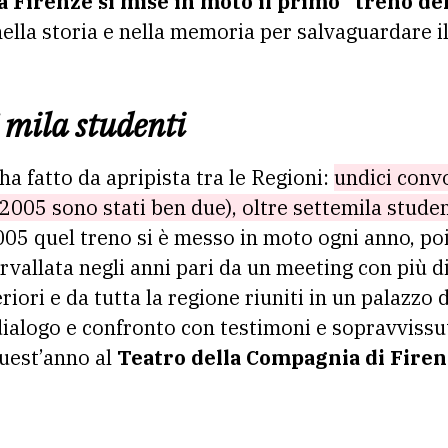
da Firenze si mise in moto il primo “treno d
nella storia e nella memoria per salvaguardare il
7 mila studenti
ha fatto da apripista tra le Regioni:
undici convo
l 2005 sono stati ben due), oltre settemila stu
2005 quel treno si è messo in moto ogni anno, po
rvallata negli anni pari da un meeting con più d
iori e da tutta la regione riuniti in un palazzo d
alogo e confronto con testimoni e sopravvissuti
quest’anno al
Teatro della Compagnia di Fire