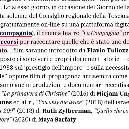
. Lo stesso giorno, in occasione del Giorno dell
ta solenne del Consiglio regionale della Toscan
gratuitamente on-line su una piattaforma digit
ucompagnia
),
il cinema teatro
“La Compagnia”
pr
ercorsi
per raccontare quello che è stato uno d
nto
. I film saranno introdotto da
Flavio Tuliozz
poste ci sono veri e propri documenti storici – 
1938 sul ‘prestigio dell’impero” e sulla necessit
ale” oppure film di propaganda antisemita come
 sono anche produzioni e documentari recentis
,
“La primavera di Christine”
(2016) di
Mirjam Un
ones
ed altri,
“You only die twice”
(2018) dell’isra
r 209
” (2018) di
Ruth Zylberman
,
“Quello che c
more”
(2020) di
Maya Sarfaty
.