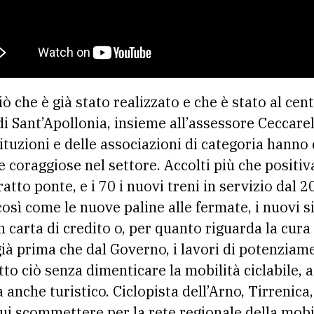
ò che è già stato realizzato e che è stato al cent
i Sant’Apollonia, insieme all’assessore Ceccarell
tituzioni e delle associazioni di categoria hann
he coraggiose nel settore. Accolti più che posit
atto ponte, e i 70 i nuovi treni in servizio dal 2
osì come le nuove paline alle fermate, i nuovi s
n carta di credito o, per quanto riguarda la cura 
ià prima che dal Governo, i lavori di potenziame
tto ciò senza dimenticare la mobilità ciclabile, 
 anche turistico. Ciclopista dell’Arno, Tirrenica, 
cui scommettere per la rete regionale della mobil