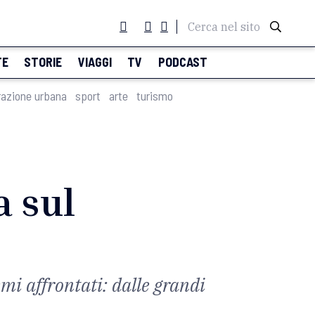
Cerca nel sito
TE
STORIE
VIAGGI
TV
PODCAST
razione urbana
sport
arte
turismo
a sul
emi affrontati: dalle grandi