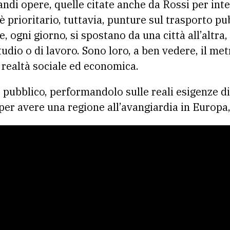
randi opere, quelle citate anche da Rossi per int
è prioritario, tuttavia, punture sul trasporto pu
he, ogni giorno, si spostano da una città all’altra
studio o di lavoro. Sono loro, a ben vedere, il me
a realtà sociale ed economica.
 pubblico, performandolo sulle reali esigenze di
per avere una regione all’avangiardia in Europa,