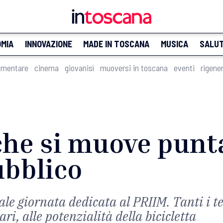
MIA
INNOVAZIONE
MADE IN TOSCANA
MUSICA
SALU
imentare
cinema
giovanisì
muoversi in toscana
eventi
rigene
che si muove punt
ubblico
ale giornata dedicata al PRIIM. Tanti i t
ari, alle potenzialità della bicicletta