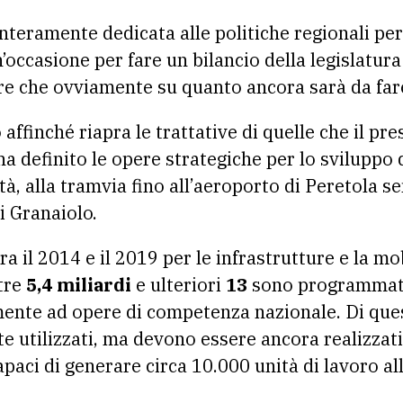
nteramente dedicata alle politiche regionali per 
’occasione per fare un bilancio della legislatur
tre che ovviamente su quanto ancora sarà da far
affinché riapra le trattative di quelle che il pr
a definito le opere strategiche per lo sviluppo d
ità, alla tramvia fino all’aeroporto di Peretola s
i Granaiolo.
a il 2014 e il 2019 per le infrastrutture e la mo
tre
5,4 miliardi
e ulteriori
13
sono programmati 
amente ad opere di competenza nazionale. Di ques
te utilizzati, ma devono essere ancora realizzati
capaci di generare circa 10.000 unità di lavoro al