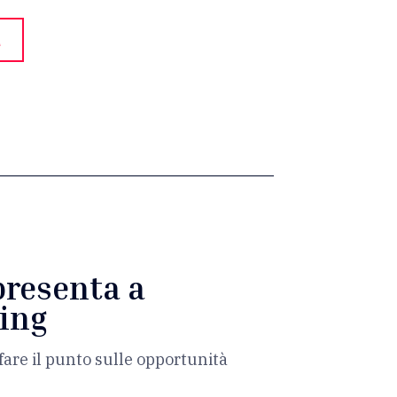
A
 presenta a
ming
are il punto sulle opportunità