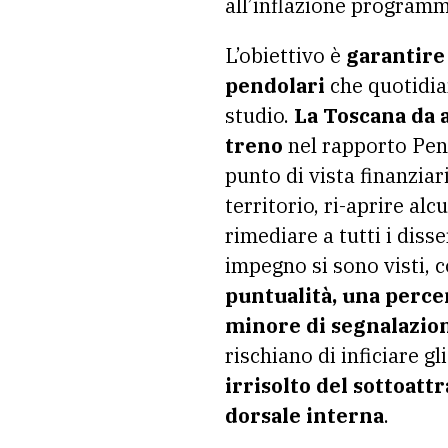
all’inflazione programm
L’obiettivo è
garantire 
pendolari
che quotidian
studio.
La Toscana da a
treno
nel rapporto Pen
punto di vista finanziar
territorio, ri-aprire alc
rimediare a tutti i diss
impegno si sono visti, 
puntualità, una perce
minore di segnalazioni
rischiano di inficiare gl
irrisolto del sottoat
dorsale interna
.