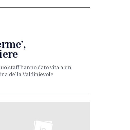
erme',
iere
suo staff hanno dato vita a un
dina della Valdinievole