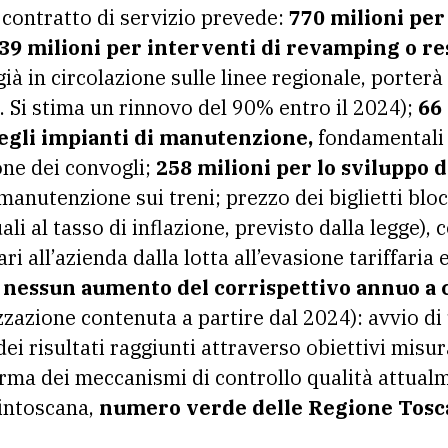
o contratto di servizio prevede:
770 milioni per
139 milioni per interventi di revamping o re
già in circolazione sulle linee regionale, porterà
. Si stima un rinnovo del 90% entro il 2024);
66
gli impianti di manutenzione,
fondamentali 
ne dei convogli;
258 milioni per lo sviluppo 
i manutenzione sui treni; prezzo dei biglietti bl
i al tasso di inflazione, previsto dalla legge), 
ri all’azienda dalla lotta all’evasione tariffaria
nessun aumento del corrispettivo annuo a c
zzazione contenuta a partire dal 2024): avvio di
ei risultati raggiunti attraverso obiettivi misura
rma dei meccanismi di controllo qualità attualme
intoscana,
numero verde delle Regione Tosc