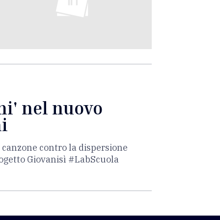
ni' nel nuovo
i
va canzone contro la dispersione
rogetto Giovanisì #LabScuola