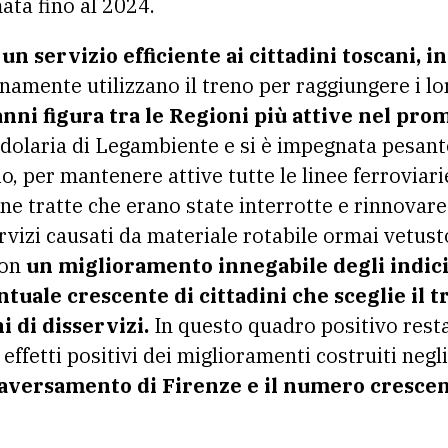
ata fino al 2024.
un servizio efficiente ai cittadini toscani, in 
amente utilizzano il treno per raggiungere i lor
nni figura tra le Regioni più attive nel prom
dolaria di Legambiente e si è impegnata pesan
io, per mantenere attive tutte le linee ferroviari
une tratte che erano state interrotte e rinnovare 
ervizi causati da materiale rotabile ormai vetusto
con
un miglioramento innegabile degli indici d
ntuale crescente di cittadini che sceglie il
 di disservizi.
In questo quadro positivo res
i effetti positivi dei miglioramenti costruiti negli
traversamento di Firenze e il numero crescen