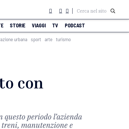
Cerca nel sito
TE
STORIE
VIAGGI
TV
PODCAST
razione urbana
sport
arte
turismo
to con
n questo periodo l’azienda
vi treni, manutenzione e