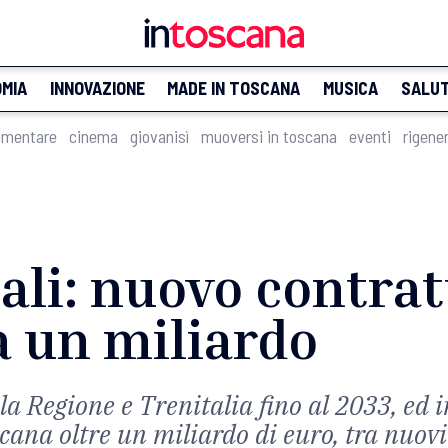
MIA
INNOVAZIONE
MADE IN TOSCANA
MUSICA
SALU
imentare
cinema
giovanisì
muoversi in toscana
eventi
rigene
ali: nuovo contrat
a un miliardo
a Regione e Trenitalia fino al 2033, ed i
scana oltre un miliardo di euro, tra nuo