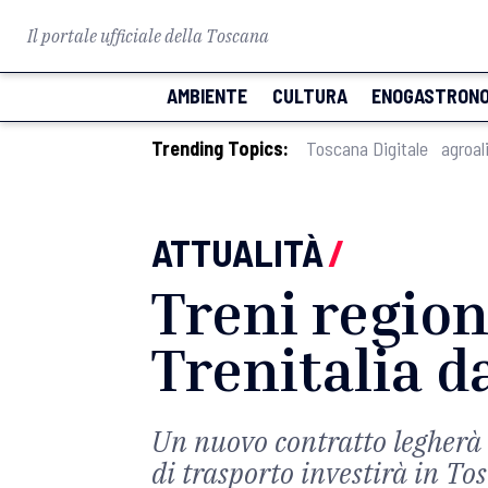
Il portale ufficiale della Toscana
AMBIENTE
CULTURA
ENOGASTRONO
Trending Topics:
Toscana Digitale
agroal
ATTUALITÀ
/
Treni region
Trenitalia d
Un nuovo contratto legherà l
di trasporto investirà in To