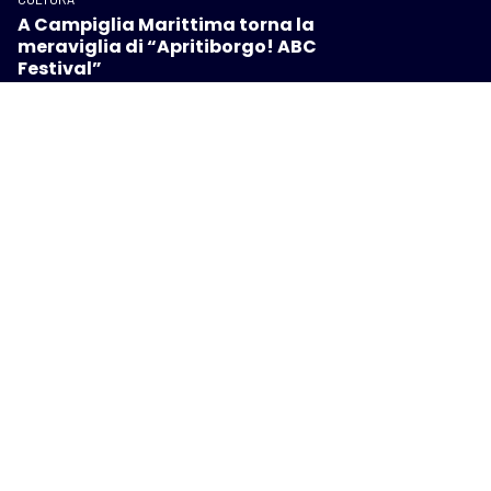
A Campiglia Marittima torna la
meraviglia di “Apritiborgo! ABC
Festival”
CULTURA
Con-vivere Carrara festival, eventi e
riflessioni sul significato di
“abitare”