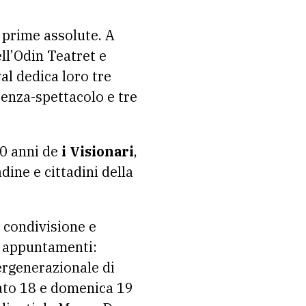
e prime assolute. A
ll’Odin Teatret e
val dedica loro tre
erenza-spettacolo e tre
20 anni de
i Visionari
,
dine e cittadini della
i condivisione e
li appuntamenti:
tergenerazionale di
bato 18 e domenica 19