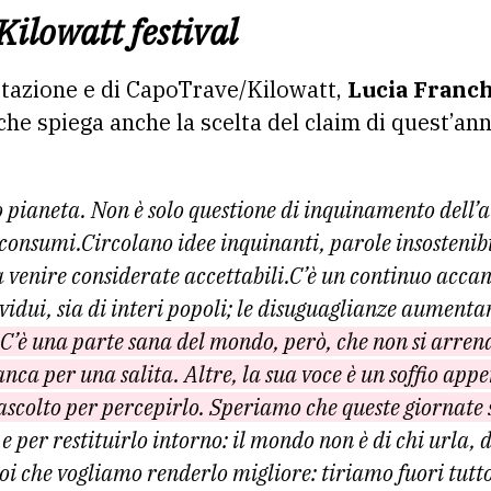
Kilowatt festival
estazione e di CapoTrave/Kilowatt,
Lucia Franch
he spiega anche la scelta del claim di quest’an
ro pianeta. Non è solo questione di inquinamento dell’
i consumi.Circolano idee inquinanti, parole insostenibil
a venire considerate accettabili.C’è un continuo accan
ividui, sia di interi popoli; le disuguaglianze aument
C’è una parte sana del mondo, però, che non si arrende
ca per una salita. Altre, la sua voce è un soffio appe
n ascolto per percepirlo. Speriamo che queste giornate
e per restituirlo intorno: il mondo non è di chi urla, d
oi che vogliamo renderlo migliore: tiriamo fuori tutto