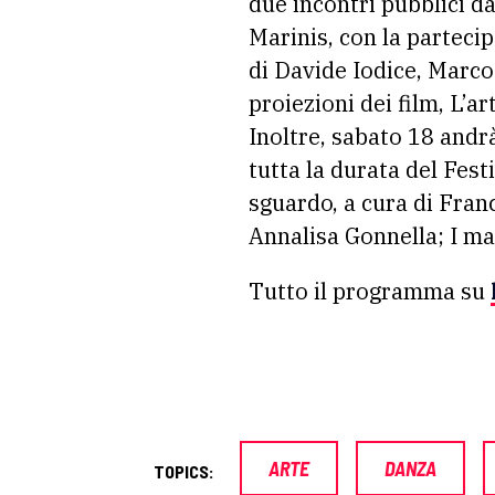
due incontri pubblici da
Marinis, con la parteci
di Davide Iodice, Marc
proiezioni dei film, L’a
Inoltre, sabato 18 andr
tutta la durata del Fest
sguardo, a cura di Fran
Annalisa Gonnella; I man
Tutto il programma su
ARTE
DANZA
TOPICS: