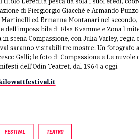
l titolo L’eredità pesca da sola i suoi eredi, co
pazione di Piergiorgio Giacchè e Armando Punzo 
o Martinelli ed Ermanna Montanari nel secondo,
rte dell’impossibile di Elsa Kvamme e Zona limit
à in scena Compassione, con Julia Varley, regia 
ival saranno visitabili tre mostre: Un fotografo a
cesco Galli; le foto di Compassione e Le nuvole d
ifesti dell’Odin Teatret, dal 1964 a oggi.
kilowattfestival.it
FESTIVAL
TEATRO