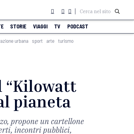
Cerca nel sito
TE
STORIE
VIAGGI
TV
PODCAST
razione urbana
sport
arte
turismo
l “Kilowatt
al pianeta
zzo, propone un cartellone
ti, incontri pubblici,