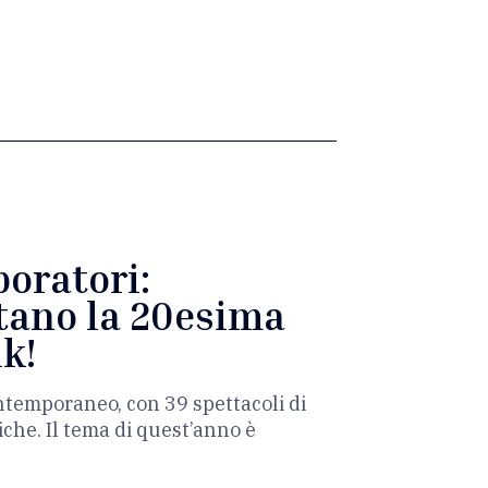
boratori:
itano la 20esima
ik!
contemporaneo, con 39 spettacoli di
che. Il tema di quest’anno è