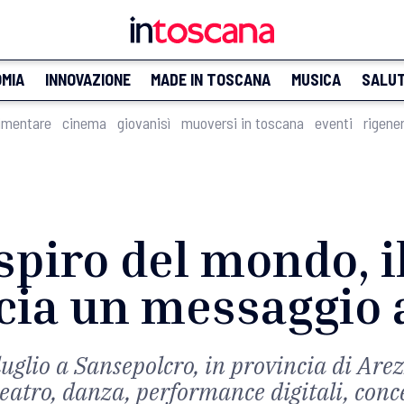
MIA
INNOVAZIONE
MADE IN TOSCANA
MUSICA
SALU
imentare
cinema
giovanisì
muoversi in toscana
eventi
rigene
piro del mondo, i
ncia un messaggio 
uglio a Sansepolcro, in provincia di Are
atro, danza, performance digitali, concer