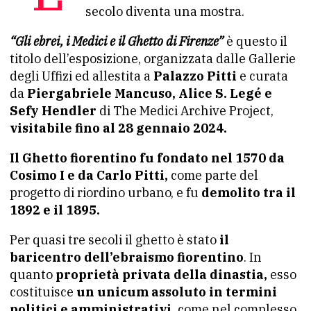
secolo diventa una mostra.
“Gli ebrei, i Medici e il Ghetto di Firenze”
è questo il
titolo dell’esposizione, organizzata dalle Gallerie
degli Uffizi ed allestita a
Palazzo Pitti
e curata
da
Piergabriele Mancuso, Alice S. Legé e
Sefy Hendler
di The Medici Archive Project,
visitabile fino al 28 gennaio 2024.
Il Ghetto fiorentino fu fondato nel 1570 da
Cosimo I e da Carlo Pitti,
come parte del
progetto di riordino urbano, e fu
demolito tra il
1892 e il 1895.
Per quasi tre secoli il ghetto è stato
il
baricentro dell’ebraismo fiorentino
. In
quanto
proprietà privata della dinastia,
esso
costituisce
un unicum assoluto in termini
politici e amministrativi,
come nel complesso