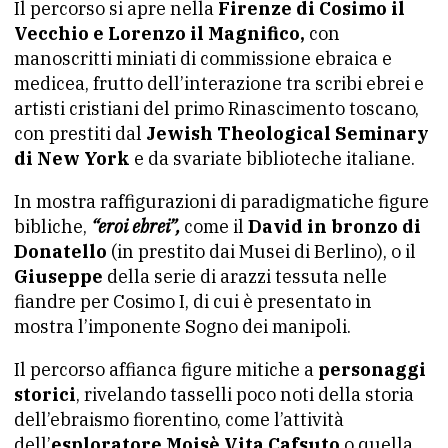
Il percorso si apre nella
Firenze di Cosimo il
Vecchio e Lorenzo il Magnifico,
con
manoscritti miniati di commissione ebraica e
medicea, frutto dell’interazione tra scribi ebrei e
artisti cristiani del primo Rinascimento toscano,
con prestiti dal
Jewish Theological Seminary
di New York
e da svariate biblioteche italiane.
In mostra raffigurazioni di paradigmatiche figure
bibliche,
“eroi ebrei”,
come il
David in bronzo di
Donatello
(in prestito dai Musei di Berlino), o il
Giuseppe
della serie di arazzi tessuta nelle
fiandre per Cosimo I, di cui è presentato in
mostra l’imponente Sogno dei manipoli.
Il percorso affianca figure mitiche a
personaggi
storici
, rivelando tasselli poco noti della storia
dell’ebraismo fiorentino, come l’attività
dell’
esploratore Moisè Vita Cafsuto
o quella