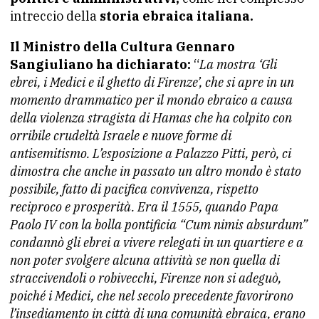
intreccio della
storia ebraica italiana.
Il Ministro della Cultura Gennaro
Sangiuliano ha dichiarato:
“
La mostra ‘Gli
ebrei, i Medici e il ghetto di Firenze’, che si apre in un
momento drammatico per il mondo ebraico a causa
della violenza stragista di Hamas che ha colpito con
orribile crudeltà Israele e nuove forme di
antisemitismo.
L’esposizione a Palazzo Pitti, però, ci
dimostra che anche in passato un altro mondo è stato
possibile, fatto di pacifica convivenza, rispetto
reciproco e prosperità. Era il 1555, quando Papa
Paolo IV con la bolla pontificia “Cum nimis absurdum”
condannò gli ebrei a vivere relegati in un quartiere e a
non poter svolgere alcuna attività se non quella di
straccivendoli o robivecchi, Firenze non si adeguò,
poiché i Medici, che nel secolo precedente favorirono
l’insediamento in città di una comunità ebraica, erano