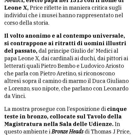
Medici, eletto papa nel 1513 con il nome di
Leone X,
Price riflette in maniera critica sugli
individui che i musei hanno rappresentato nel
corso della storia.
Il volto anonimo e al contempo universale,
si contrappone ai ritratti di uomini illustri
del passato,
dal principe Giulio de’ Medici al
papa Leone X, dai cardinali ai duchi, dai pittori ai
letterati quali Pietro Bembo e Ludovico Ariosto
che parla con Pietro Aretino, si riconoscono
altresì sopra il camino di marmo il Duca Giuliano
e Lorenzo, suo nipote, che parlano con Leonardo
da Vinci.
La mostra prosegue con l’esposizione di
cinque
teste in bronzo, collocate sul Tavolo della
Magistratura nella Sala delle Udienze.
In
questo ambiente i
Bronze Heads
di Thomas J Price,