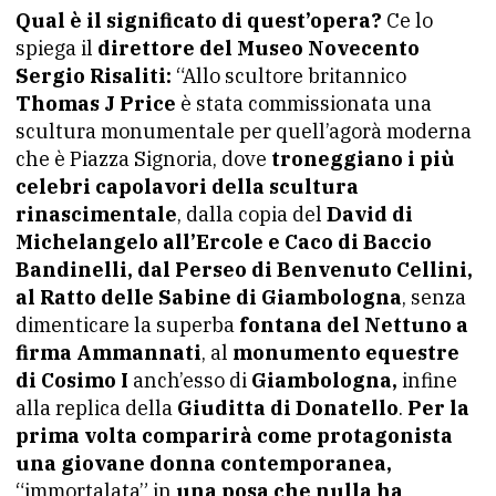
Qual è il significato di quest’opera?
Ce lo
spiega il
direttore del Museo Novecento
Sergio Risaliti:
“Allo scultore britannico
Thomas J Price
è stata commissionata una
scultura monumentale per quell’agorà moderna
che è Piazza Signoria, dove
troneggiano i più
celebri capolavori della scultura
rinascimentale
, dalla copia del
David di
Michelangelo all’Ercole e Caco di Baccio
Bandinelli, dal Perseo di Benvenuto Cellini,
al Ratto delle Sabine di Giambologna
, senza
dimenticare la superba
fontana del Nettuno a
firma Ammannati
, al
monumento equestre
di Cosimo I
anch’esso di
Giambologna,
infine
alla replica della
Giuditta di Donatello
.
Per la
prima volta comparirà come protagonista
una giovane donna contemporanea,
“immortalata” in
una posa che nulla ha