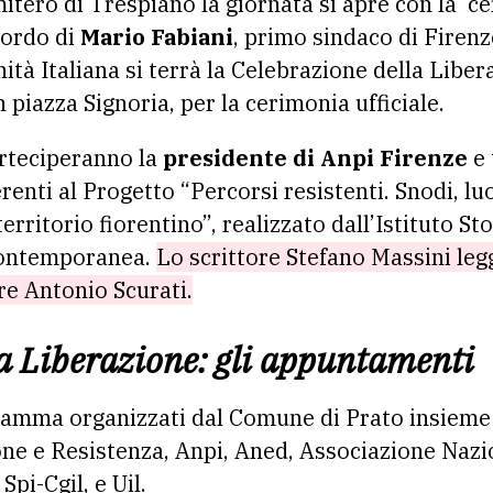
mitero di Trespiano la giornata si apre con la c
ordo di
Mario Fabiani
, primo sindaco di Firenz
nità Italiana si terrà la Celebrazione della Libera
n piazza Signoria, per la cerimonia ufficiale.
parteciperanno la
presidente di Anpi Firenze
e 
renti al Progetto “Percorsi resistenti. Snodi, lu
territorio fiorentino”, realizzato dall’Istituto S
 contemporanea.
Lo scrittore Stefano Massini leg
ore Antonio Scurati.
la Liberazione: gli appuntamenti
gramma organizzati dal Comune di Prato insieme 
ne e Resistenza, Anpi, Aned, Associazione Nazi
Spi-Cgil, e Uil.