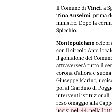
Il Comune di
Vinci
, a S
Tina Anselmi
, prima d
ministro. Dopo la cerimo
Spicchio.
Montepulciano
celebra
con il circolo Anpi loca
il gonfalone del Comune
attraverserà tutto il c
corona d’allora e suonat
Giuseppe Marino, ucciso
poi al Giardino di Poggi
interventi istituzionali
reso omaggio alla Cappe
uccisi nel ’44, nella lot