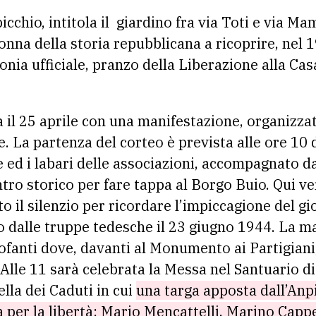
picchio, intitola il giardino fra via Toti e via M
onna della storia repubblicana a ricoprire, nel 19
nia ufficiale, pranzo della Liberazione alla Cas
 il
25
aprile
con una manifestazione, organizzat
le. La partenza del corteo è prevista alle ore 10
 ed i labari delle associazioni, accompagnato da
entro storico per fare tappa al Borgo Buio. Qui v
o il silenzio per ricordare l’impiccagione del g
 dalle truppe tedesche il 23 giugno 1944. La m
ofanti dove, davanti al Monumento ai Partigiani,
. Alle 11 sarà celebrata la Messa nel Santuario 
lla dei Caduti in cui
una targa apposta dall’Anpi
ta per la libertà: Mario Mencattelli, Marino Cappe