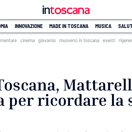
MIA
INNOVAZIONE
MADE IN TOSCANA
MUSICA
SALU
imentare
cinema
giovanisì
muoversi in toscana
eventi
rigene
 Toscana, Mattarell
a per ricordare la 