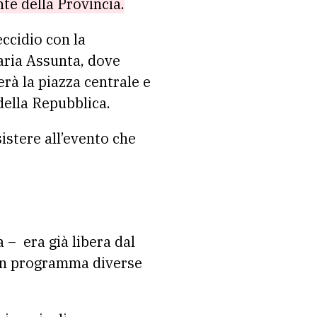
nte della Provincia.
eccidio con la
aria Assunta, dove
erà la piazza centrale e
della Repubblica.
sistere all’evento che
a – era già libera dal
 in programma diverse