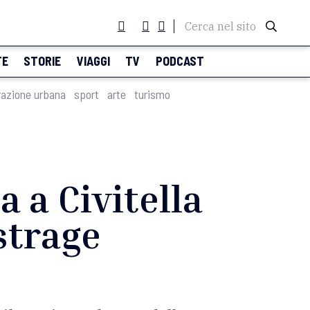
Cerca nel sito
TE
STORIE
VIAGGI
TV
PODCAST
razione urbana
sport
arte
turismo
a a Civitella
strage