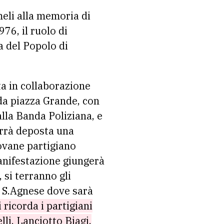
ameli alla memoria di
76, il ruolo di
a del Popolo di
a in collaborazione
 da piazza Grande, con
lla Banda Poliziana, e
errà deposta una
iovane partigiano
anifestazione giungerà
 si terranno gli
di S.Agnese dove sarà
 ricorda i partigiani
lli, Lanciotto Biagi,