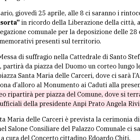
ario, giovedì 25 aprile, alle 8 ci saranno i rinto
sorta”
in ricordo della Liberazione della città, 
gazione comunale per la deposizione delle 28 c
emorativi presenti sul territorio.
 Messa di suffragio nella Cattedrale di Santo Ste
0, partirà da piazza del Duomo un corteo lungo l
piazza Santa Maria delle Carceri, dove ci sarà l’
rona d’alloro al Monumento ai Caduti alla presen
teo ripartirà per piazza del Comune, dove si ter
 ufficiali della presidente Anpi Prato Angela Rivi
nta Maria delle Carceri è prevista la cerimonia
nel Salone Consiliare del Palazzo Comunale ci sar
 a cura del Concerto cittadino Edoardo Chiti.