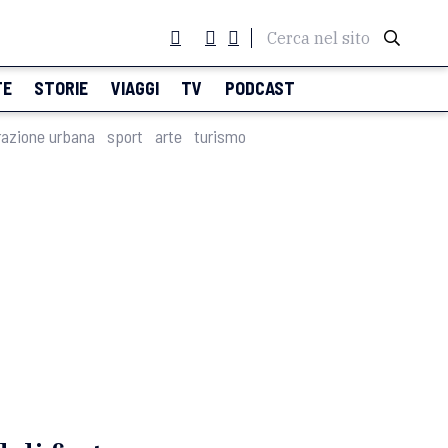
Cerca nel sito
TE
STORIE
VIAGGI
TV
PODCAST
razione urbana
sport
arte
turismo