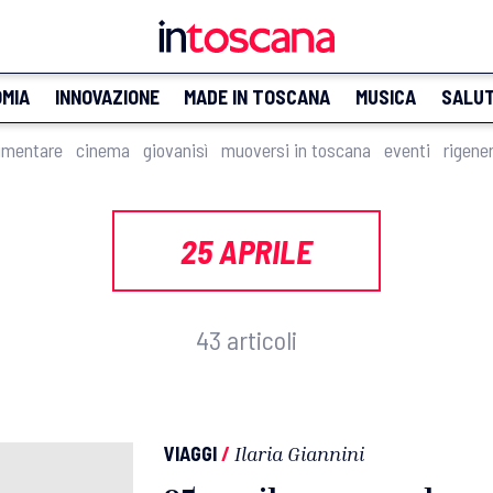
MIA
INNOVAZIONE
MADE IN TOSCANA
MUSICA
SALU
imentare
cinema
giovanisì
muoversi in toscana
eventi
rigene
25 APRILE
43 articoli
VIAGGI
/
Ilaria Giannini