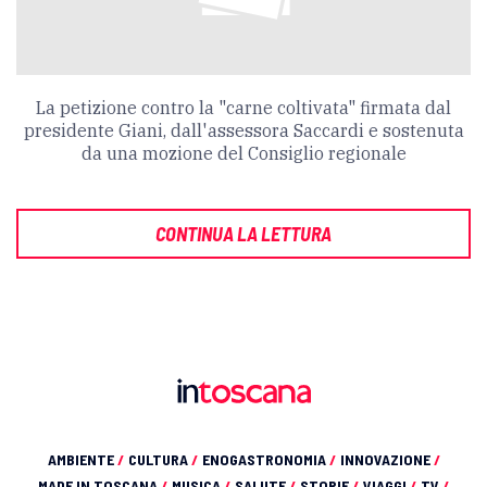
La petizione contro la "carne coltivata" firmata dal
presidente Giani, dall'assessora Saccardi e sostenuta
da una mozione del Consiglio regionale
CONTINUA LA LETTURA
AMBIENTE
/
CULTURA
/
ENOGASTRONOMIA
/
INNOVAZIONE
/
MADE IN TOSCANA
/
MUSICA
/
SALUTE
/
STORIE
/
VIAGGI
/
TV
/