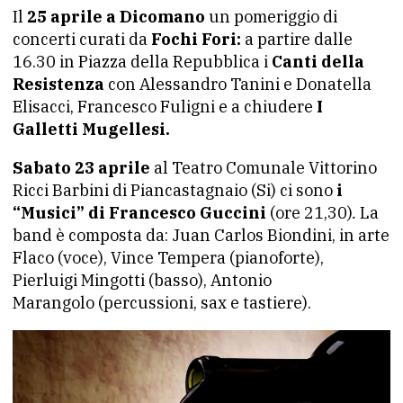
Il
25 aprile a Dicomano
un pomeriggio di
concerti curati da
Fochi Fori:
a partire dalle
16.30 in Piazza della Repubblica i
Canti della
Resistenza
con Alessandro Tanini e Donatella
Elisacci, Francesco Fuligni e a chiudere
I
Galletti Mugellesi.
Sabato 23 aprile
al Teatro Comunale Vittorino
Ricci Barbini di Piancastagnaio (Si) ci sono
i
“Musici” di Francesco Guccini
(ore 21,30)
.
La
band è composta da: Juan Carlos Biondini, in arte
Flaco (voce), Vince Tempera (pianoforte),
Pierluigi Mingotti (basso), Antonio
Marangolo (percussioni, sax e tastiere).