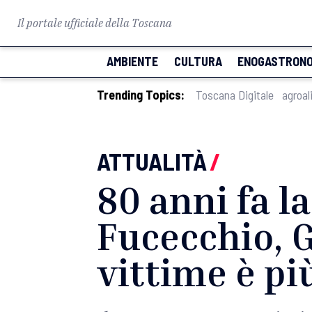
Il portale ufficiale della Toscana
AMBIENTE
CULTURA
ENOGASTRONO
Trending Topics:
Toscana Digitale
agroal
ATTUALITÀ
/
80 anni fa l
Fucecchio, G
vittime è pi