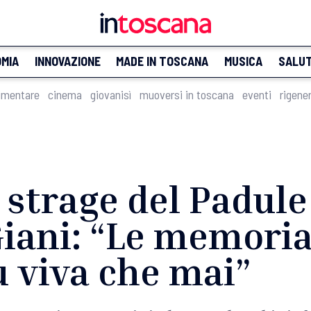
MIA
INNOVAZIONE
MADE IN TOSCANA
MUSICA
SALU
imentare
cinema
giovanisì
muoversi in toscana
eventi
rigene
a strage del Padule
iani: “Le memoria
ù viva che mai”