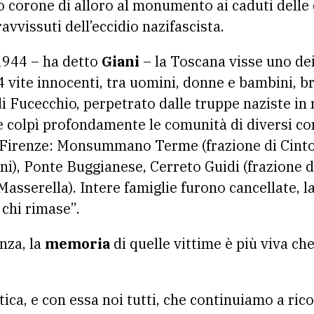
o corone di alloro al monumento ai caduti delle 
vvissuti dell’eccidio nazifascista.
 1944 – ha detto
Giani
– la Toscana visse uno de
74 vite innocenti, tra uomini, donne e bambini, 
di Fucecchio, perpetrato dalle truppe naziste in ri
ie colpì profondamente le comunità di diversi co
i Firenze: Monsummano Terme (frazione di Cinto
ini), Ponte Buggianese, Cerreto Guidi (frazione d
 Masserella). Intere famiglie furono cancellate, 
 chi rimase”.
anza, la
memoria
di quelle vittime è più viva che
ca, e con essa noi tutti, che continuiamo a ric