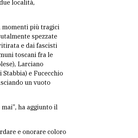
due località,
i momenti più tragici
brutalmente spezzate
tirata e dai fascisti
muni toscani fra le
lese), Larciano
i Stabbia) e Fucecchio
lasciando un vuoto
 mai”, ha aggiunto il
ordare e onorare coloro