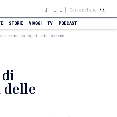
Cerca nel sito
TE
STORIE
VIAGGI
TV
PODCAST
razione urbana
sport
arte
turismo
 di
 delle