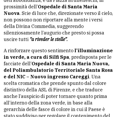
dell’abbondanza; e da Piazza Brunelleschi, in
prossimità dell’
Ospedale di Santa Maria
Nuova
. Scie di luce che, direzionate verso il cielo,
non possono non riportare alla mente i versi
della Divina Commedia, suggerendo
silenziosamente l’augurio che presto si possa
uscire tutti
“a riveder le stelle”.
A rinforzare questo sentimento
l’illuminazione
in verde, a cura di Silfi Spa
, predisposta per le
facciate dell’
Ospedale di Santa Maria Nuova,
del Poliambulatorio Territoriale Santa Rosa
e del NIC – Nuovo ingresso Careggi
. Una
scelta cromatica che prende spunto dal colore
distintivo della ASL di Firenze, e che traduce
anche l’auspicio di poter tornare quanto prima
all’interno della zona verde, in base alla
gerarchia delle fasce di colore in cui il Paese è
stato suddiviso per regolare il contenimento del