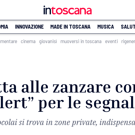
MIA
INNOVAZIONE
MADE IN TOSCANA
MUSICA
SALU
imentare
cinema
giovanisì
muoversi in toscana
eventi
rigene
tta alle zanzare co
ert” per le segnal
colai si trova in zone private, indispensa