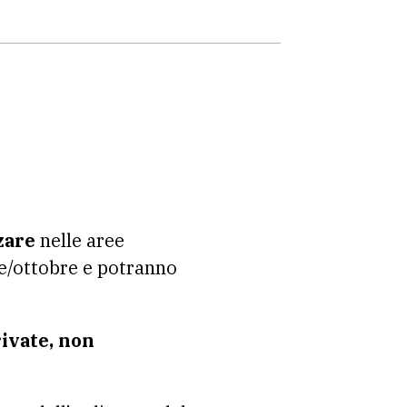
zare
nelle aree
re/ottobre e potranno
rivate, non