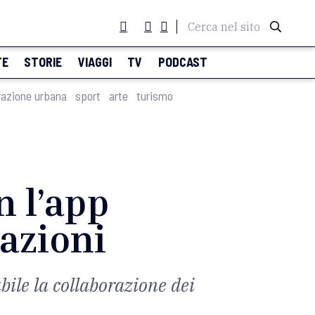
Cerca nel sito
TE
STORIE
VIAGGI
TV
PODCAST
razione urbana
sport
arte
turismo
n l’app
azioni
bile la collaborazione dei