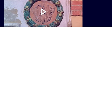
CULTURA
Cento anni della FAP, una mostra
racconta il trenino che cambiò la
Montagna Pistoiese