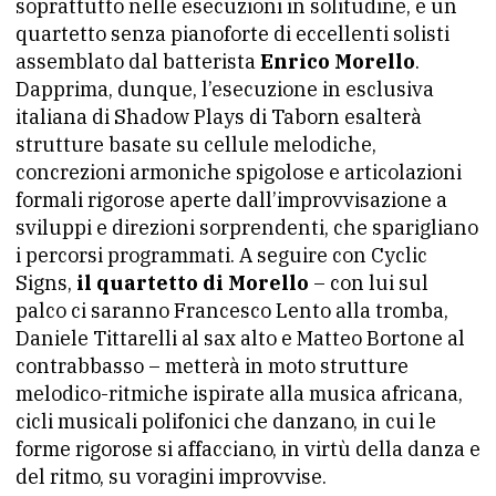
soprattutto nelle esecuzioni in solitudine, e un
quartetto senza pianoforte di eccellenti solisti
assemblato dal batterista
Enrico Morello
.
Dapprima, dunque, l’esecuzione in esclusiva
italiana di Shadow Plays di Taborn esalterà
strutture basate su cellule melodiche,
concrezioni armoniche spigolose e articolazioni
formali rigorose aperte dall’improvvisazione a
sviluppi e direzioni sorprendenti, che sparigliano
i percorsi programmati. A seguire con Cyclic
Signs,
il quartetto di Morello
– con lui sul
palco ci saranno Francesco Lento alla tromba,
Daniele Tittarelli al sax alto e Matteo Bortone al
contrabbasso – metterà in moto strutture
melodico-ritmiche ispirate alla musica africana,
cicli musicali polifonici che danzano, in cui le
forme rigorose si affacciano, in virtù della danza e
del ritmo, su voragini improvvise.