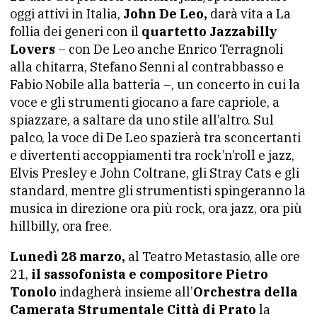
oggi attivi in Italia,
John De Leo,
darà vita a La
follia dei generi con il
quartetto Jazzabilly
Lovers
– con De Leo anche Enrico Terragnoli
alla chitarra, Stefano Senni al contrabbasso e
Fabio Nobile alla batteria –, un concerto in cui la
voce e gli strumenti giocano a fare capriole, a
spiazzare, a saltare da uno stile all’altro. Sul
palco, la voce di De Leo spazierà tra sconcertanti
e divertenti accoppiamenti tra rock’n’roll e jazz,
Elvis Presley e John Coltrane, gli Stray Cats e gli
standard, mentre gli strumentisti spingeranno la
musica in direzione ora più rock, ora jazz, ora più
hillbilly, ora free.
Lunedì 28 marzo,
al Teatro Metastasio, alle ore
21,
il sassofonista e compositore Pietro
Tonolo
indagherà insieme all’
Orchestra della
Camerata Strumentale Città di Prato
la