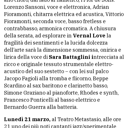
Lorenzo Sansoni, voce e elettronica, Adrian
Fioramonti, chitarra elettrica ed acustica, Vittorio
Fioramonti, seconda voce, basso fretless e
contrabbasso, armonica cromatica. A chiusura
della serata, ad esplorare in
Vernal Love
la
fragilità dei sentimenti e la lucida dolcezza
dell’arte sarà la dimensione sommessa, onirica e
lirica della voce di
Sara Battaglini i
ntrecciata al
ricco e originale tessuto strumentale elettro-
acustico del suo sestetto – con lei sul palco
Jacopo Fagioli alla tromba e flicorno, Beppe
Scardino al sax baritono e clarinetto basso,
Simone Graziano al pianoforte, Rhodes e synth,
Francesco Ponticelli al basso elettrico e
Bernardo Guerra alla batteria.
Lunedì 21 marzo,
al Teatro Metastasio, alle ore
21 uno dei più noti cantanti jazz/sperimentale