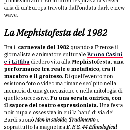
primissimi anni ’80 in cui si respirava la stessa
aria di un’Europa travolta dall’ondata dark e new
wave.
La Mephistofesta del 1982
Era il
carnevale del 1982
quando a Firenze il
giornalista e animatore culturale
Bruno Casini
e i Litfiba
diedero vita alla
Mephistofesta, una
performance tra reale e metafisico, tra il
macabro e il grotteso.
Di quell’evento non
esistono foto o video ma rimane scolpito nella
memoria di una generazione e nella mitologia di
quelle successive.
Fu una serata onirica, con
il sapore del teatro espressionista.
Una festa
noir cupa e ossessiva in cui la band di via de’
Bardi suonò
Men in suicide, Tradimento
e
soprattutto la magnetica
E. F. S. 44 Ethnological