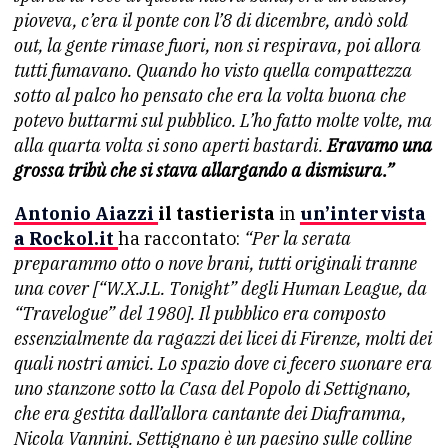
pioveva, c’era il ponte con l’8 di dicembre, andò sold
out, la gente rimase fuori, non si respirava, poi allora
tutti fumavano. Quando ho visto quella compattezza
sotto al palco ho pensato che era la volta buona che
potevo buttarmi sul pubblico. L’ho fatto molte volte, ma
alla quarta volta si sono aperti bastardi.
Eravamo una
grossa tribù che si stava allargando a dismisura.”
Antonio Aiazzi
il tastierista
in
un’intervista
a Rockol.it
ha raccontato:
“Per la serata
preparammo otto o nove brani, tutti originali tranne
una cover [“W.X.J.L. Tonight” degli Human League, da
“Travelogue” del 1980]. Il pubblico era composto
essenzialmente da ragazzi dei licei di Firenze, molti dei
quali nostri amici. Lo spazio dove ci fecero suonare era
uno stanzone sotto la Casa del Popolo di Settignano,
che era gestita dall’allora cantante dei Diaframma,
Nicola Vannini. Settignano è un paesino sulle colline