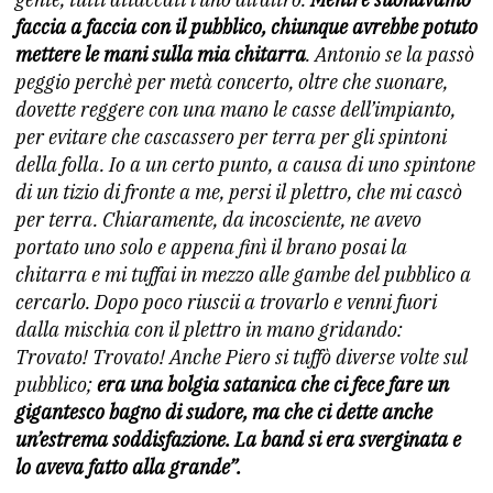
faccia a faccia con il pubblico, chiunque avrebbe potuto
mettere le mani sulla mia chitarra
. Antonio se la passò
peggio perchè per metà concerto, oltre che suonare,
dovette reggere con una mano le casse dell’impianto,
per evitare che cascassero per terra per gli spintoni
della folla. Io a un certo punto, a causa di uno spintone
di un tizio di fronte a me, persi il plettro, che mi cascò
per terra. Chiaramente, da incosciente, ne avevo
portato uno solo e appena finì il brano posai la
chitarra e mi tuffai in mezzo alle gambe del pubblico a
cercarlo. Dopo poco riuscii a trovarlo e venni fuori
dalla mischia con il plettro in mano gridando:
Trovato! Trovato! Anche Piero si tuffò diverse volte sul
pubblico;
era una bolgia satanica che ci fece fare un
gigantesco bagno di sudore, ma che ci dette anche
un’estrema soddisfazione. La band si era sverginata e
lo aveva fatto alla grande”.