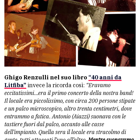
Ghigo Renzulli nel suo libro
“40 anni da
Litfiba”
invece la ricorda così:
“Eravamo
eccitatissimi…era il primo concerto della nostra band!
Il locale era piccolissimo, con circa 200 persone stipate
e un palco microscopico, altro trenta centimetri, dove
entrammo a fatica. Antonio (Aiazzi) suonava con le
tastiere fuori dal palco, accanto alle casse
dell’impianto. Quella sera il locale era stracolmo di
gente, tutti attaccati l’uno all’altro.
Mentre suonavamo