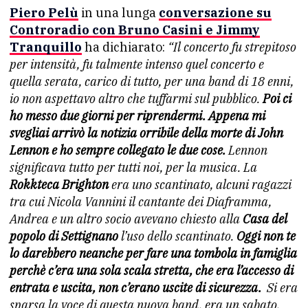
Piero Pelù
in una lunga
conversazione su
Controradio con Bruno Casini e Jimmy
Tranquillo
ha dichiarato:
“Il concerto fu strepitoso
per intensità, fu talmente intenso quel concerto e
quella serata, carico di tutto, per una band di 18 enni,
io non aspettavo altro che tuffarmi sul pubblico.
Poi ci
ho messo due giorni per riprendermi. Appena mi
svegliai arrivò la notizia orribile della morte di John
Lennon e ho sempre collegato le due cose.
Lennon
significava tutto per tutti noi, per la musica. La
Rokkteca Brighton
era uno scantinato, alcuni ragazzi
tra cui Nicola Vannini il cantante dei Diaframma,
Andrea e un altro socio avevano chiesto alla
Casa del
popolo di Settignano
l’uso dello scantinato.
Oggi non te
lo darebbero neanche per fare una tombola in famiglia
perchè c’era una sola scala stretta, che era l’accesso di
entrata e uscita, non c’erano uscite di sicurezza.
Si era
sparsa la voce di questa nuova band, era un sabato,