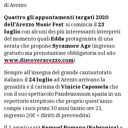
di Arezzo.
Quattro gli appuntamenti targati 2020
dell’Arezzo Music Fest
: si comincia il
23
luglio
con alcuni dei più interessanti interpreti
del momento quali
Edda
protagonista di una
serata che propone
Sycamore Age
(ingresso
gratuito ma prenotazione obbligatoria sul sito
www.discoverarezzo.com
).
Sempre all’insegna del grande cantautorato
italiano, il
24 luglio
ad Arezzo arrivano la
genialità e il carisma di
Vinicio Capossela
che
con il suo spettacolo Pandemonium spazia in un
repertorio strepitoso che proprio quest’anno
compie i suoi primi 30 anni (inizio ore 21,
ingresso 20€ + diritti di prevendita).
Il 1 agosto sarà
Samuel Romano (Subsonica)
a