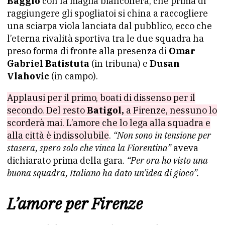
Baggio
con la maglia bianconera, che prima di
raggiungere gli spogliatoi si china a raccogliere
una sciarpa viola lanciata dal pubblico, ecco che
l’eterna rivalità sportiva tra le due squadra ha
preso forma di fronte alla presenza di
Omar
Gabriel Batistuta
(in tribuna) e
Dusan
Vlahovic
(in campo).
Applausi per il primo, boati di dissenso per il
secondo. Del resto
Batigol,
a Firenze, nessuno lo
scorderà mai. L’amore che lo lega alla squadra e
alla città è indissolubile
.
“Non sono in tensione per
stasera, spero solo che vinca la Fiorentina”
aveva
dichiarato prima della gara.
“Per ora ho visto una
buona squadra, Italiano ha dato un’idea di gioco”.
L’amore per Firenze