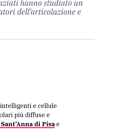
enziati hanno studiato un
tori dell’articolazione e
ntelligenti e cellule
lari più diffuse e
Sant’A
nna
di Pisa
e