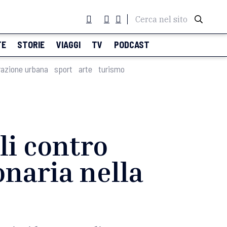
Cerca nel sito
TE
STORIE
VIAGGI
TV
PODCAST
razione urbana
sport
arte
turismo
li contro
onaria nella