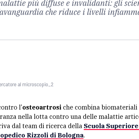
lattie più diffuse e invalidanti: gli sci
avanguardia che riduce i livelli infiamma
rcatore al microscopio_2
ontro l’
osteoartrosi
che combina biomateriali i
anza nella lotta contro una delle malattie artico
riva dal team di ricerca della
Scuola Superiore
topedico
Rizzoli di Bologna
.