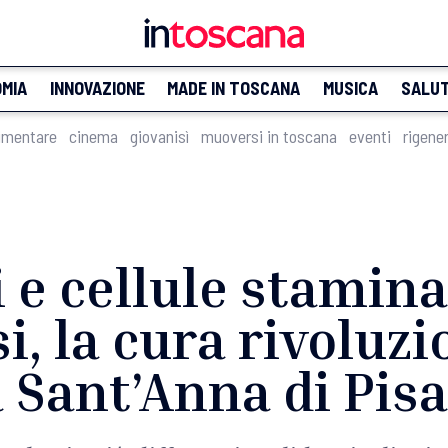
MIA
INNOVAZIONE
MADE IN TOSCANA
MUSICA
SALU
imentare
cinema
giovanisì
muoversi in toscana
eventi
rigene
 e cellule stamina
i, la cura rivoluzi
a Sant’Anna di Pisa