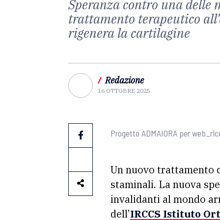
Speranza contro una delle ma
trattamento terapeutico all’
rigenera la cartilagine
/
Redazione
16 OTTOBRE 2025
Progetto ADMAIORA per web_rice
Un nuovo trattamento c
staminali. La nuova sper
invalidanti al mondo ar
dell’
IRCCS Istituto
O
r