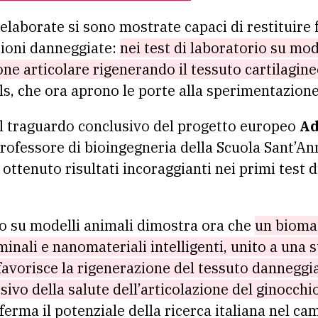
elaborate si sono mostrate capaci di restituire 
zioni danneggiate:
nei test di laboratorio su model
ne articolare rigenerando il tessuto cartilagine
als, che ora aprono le porte alla sperimentazion
il traguardo conclusivo del progetto europeo
Ad
professore di bioingegneria della Scuola Sant’Ann
ottenuto risultati incoraggianti nei primi test d
to su modelli animali dimostra ora che
un biomat
minali e nanomateriali intelligenti, unito a una 
favorisce la rigenerazione del tessuto danneggia
vo della salute dell’articolazione del ginocchio
erma il potenziale della ricerca italiana nel ca