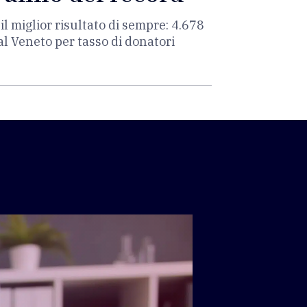
 il miglior risultato di sempre: 4.678
al Veneto per tasso di donatori