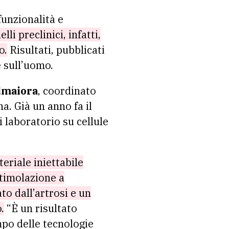
funzionalità e
li preclinici, infatti,
o.
Risultati, pubblicati
e sull’uomo.
maiora
, coordinato
a. Già un anno fa il
i laboratorio su cellule
eriale iniettabile
stimolazione a
to dall’artrosi e un
.
“È un risultato
mpo delle tecnologie