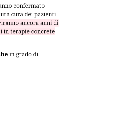
 hanno confermato
tura cura dei pazienti
viranno ancora anni di
i in terapie concrete
che
in grado di