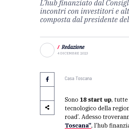
L’hub finanziato dal Consig
incontri con investitori e a
composta dal presidente del
/
Redazione
4 DICEMBRE 2023
Casa Toscana
Sono
18 start up
, tutt
tecnologico della regio
road’. Adesso troverann
Toscana”
, l’hub finanz