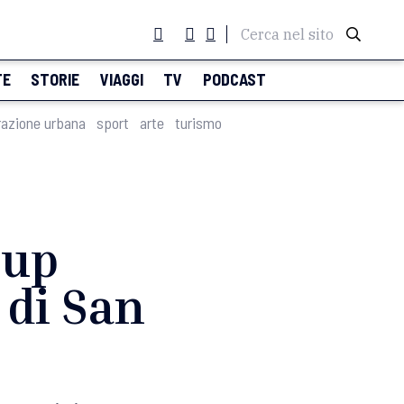
Cerca nel sito
TE
STORIE
VIAGGI
TV
PODCAST
razione urbana
sport
arte
turismo
 up
 di San