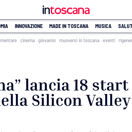
MIA
INNOVAZIONE
MADE IN TOSCANA
MUSICA
SALU
imentare
cinema
giovanisì
muoversi in toscana
eventi
rigene
a” lancia 18 start
ella Silicon Valley