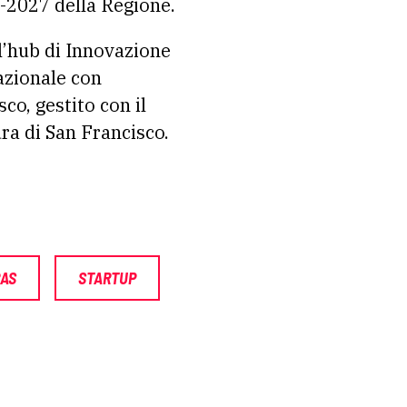
1-2027 della Regione.
, l’hub di Innovazione
azionale con
co, gestito con il
ura di San Francisco.
AS
STARTUP