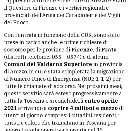
rappresentanti delle Prefetture di Arezzo e Prato,
il Questore di Firenze e i vertici regionali e
provinciali dell’Arma dei Carabinieri e dei Vigili
del Fuoco.
Con l’entrata in funzione della CUR, sono state
prese in carico anche le prime richieste di
soccorso per le province di
Firenze
, di
Prato
(distretti telefonici 055 – 0574) e di alcuni
Comuni del Valdarno Superiore
in provincia
di Arezzo, in cui è stata completata la migrazione
al Numero Unico di Emergenza (NUE 1-1-2) per
tutte le chiamate di soccorso. Nei prossimi mesi,
questo servizio sarà esteso progressivamente a
tutta la Toscana e si concluderà
entro aprile
2021
arrivando a
coprire 4 milioni e mezzo
di
utenti al giorno, compresi i cittadini residenti, i
turisti e coloro che transitano in Toscana per
lavoro. La sala operativa è pronta dal 1°