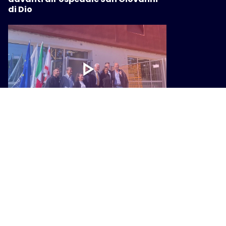
di Dio
SALUTE
Una nuova Casa di Comunità Hub a
Firenze: in Viale Europa il presidio per
il Quartiere 3