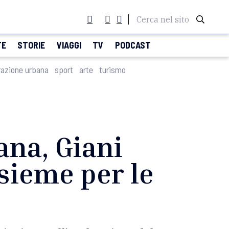
Cerca nel sito
TE
STORIE
VIAGGI
TV
PODCAST
razione urbana
sport
arte
turismo
ana, Giani
nsieme per le