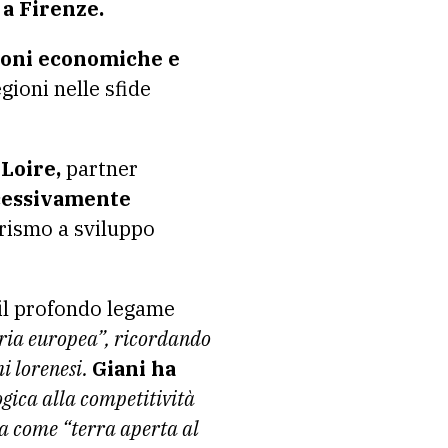
 a Firenze.
zioni economiche e
egioni nelle sfide
 Loire,
partner
ccessivamente
urismo a sviluppo
il profondo legame
toria europea”, ricordando
i lorenesi.
Giani ha
ogica alla competitività
a come “terra aperta al