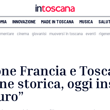
MIA
INNOVAZIONE
MADE IN TOSCANA
MUSICA
SALU
imentare
cinema
giovanisì
muoversi in toscana
eventi
rigene
ne Francia e Tosc
ne storica, oggi i
turo”