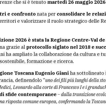
irenze che si è tenuto
martedì 26 maggio 2026
tri e confronto
nata per
consolidare le rela
erritori e valorizzare il ruolo strategico delle R
izione 2026 è stata la Regione Centre-Val de
na grazie al
protocollo siglato nel 2018 e su
ni ha ampliato la collaborazione da cultura e t
sostenibile, formazione e ricerca.
egione Toscana Eugenio Giani
ha sottolineato 
rancia, definendolo “
uno dei fili più lunghi della s
edici, Leonardo alla corte di Francesco I e i granduch
ndi sfide contemporanee
– dalla transizione ecol
una risposta comune europea, confermando la Toscan