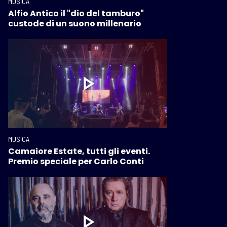
MUSICA
Alfio Antico il "dio del tamburo"
custode di un suono millenario
MUSICA
Camaiore Estate, tutti gli eventi.
Premio speciale per Carlo Conti