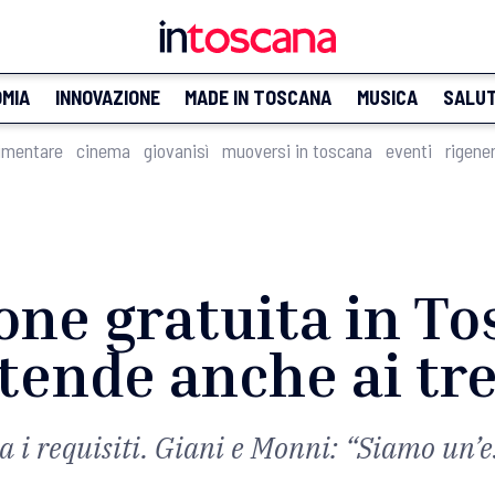
MIA
INNOVAZIONE
MADE IN TOSCANA
MUSICA
SALU
imentare
cinema
giovanisì
muoversi in toscana
eventi
rigene
ne gratuita in To
tende anche ai tr
a i requisiti. Giani e Monni: “Siamo un’