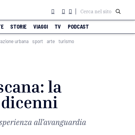
Cerca nel sito
TE
STORIE
VIAGGI
TV
PODCAST
razione urbana
sport
arte
turismo
scana: la
edicenni
esperienza all’avanguardia