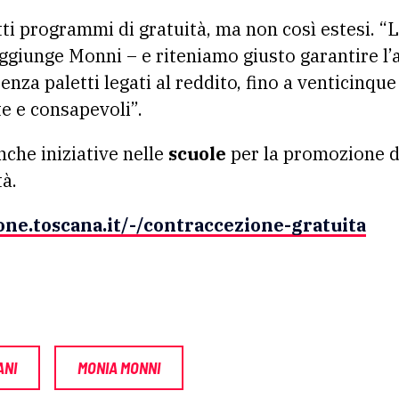
tti programmi di gratuità, ma non così estesi. “
ggiunge Monni – e riteniamo giusto garantire l’
enza paletti legati al reddito, fino a venticinqu
te e consapevoli”.
che iniziative nelle
scuole
per la promozione de
tà.
one.toscana.it/-/contraccezione-gratuita
ANI
MONIA MONNI