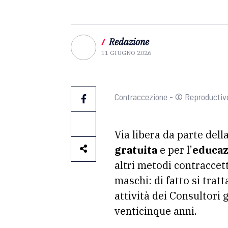
/
Redazione
11 GIUGNO 2026
Contraccezione - © Reproductive
Via libera da parte dell
gratuita
e per l’
educaz
altri metodi contraccet
maschi: di fatto si trat
attività dei Consultori 
venticinque anni.