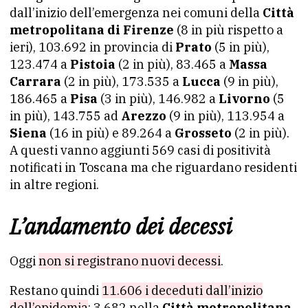
dall’inizio dell’emergenza nei comuni della
Città
metropolitana di Firenze
(8 in più rispetto a
ieri), 103.692 in provincia di
Prato
(5 in più),
123.474 a
Pistoia
(2 in più), 83.465 a
Massa
Carrara
(2 in più), 173.535 a
Lucca
(9 in più),
186.465 a
Pisa
(3 in più), 146.982 a
Livorno
(5
in più), 143.755 ad
Arezzo
(9 in più), 113.954 a
Siena
(16 in più) e 89.264 a
Grosseto
(2 in più).
A questi vanno aggiunti 569 casi di positività
notificati in Toscana ma che riguardano residenti
in altre regioni.
L’andamento dei decessi
Oggi
non si registrano nuovi decessi
.
Restano quindi
11.606 i deceduti dall’inizio
dell’epidemia
: 3.682 nella
Città metropolitana