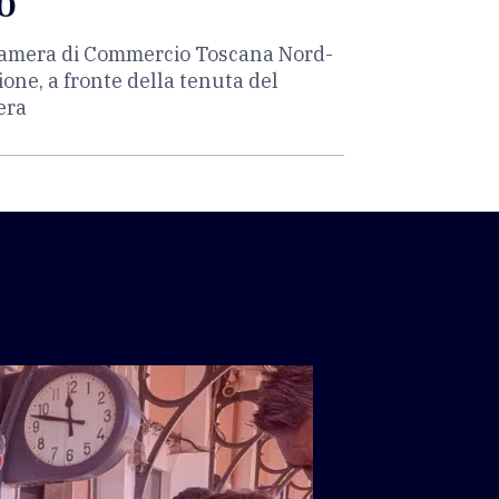
o"
a Camera di Commercio Toscana Nord-
one, a fronte della tenuta del
era