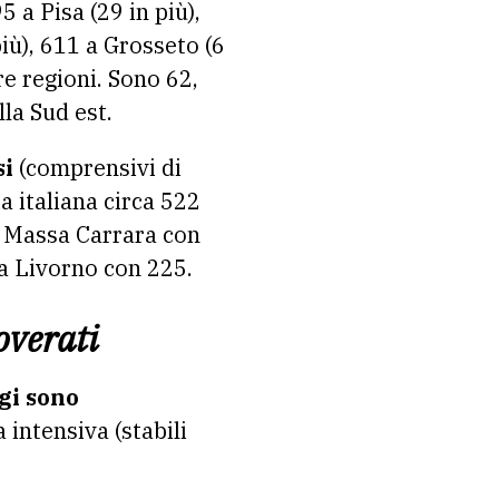
5 a Pisa (29 in più),
più), 611 a Grosseto (6
tre regioni. Sono 62,
lla Sud est.
si
(comprensivi di
a italiana circa 522
no Massa Carrara con
sa Livorno con 225.
overati
ggi sono
a intensiva (stabili