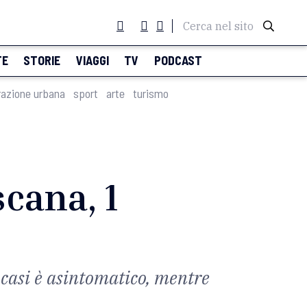
Cerca nel sito
TE
STORIE
VIAGGI
TV
PODCAST
razione urbana
sport
arte
turismo
scana, 1
i casi è asintomatico, mentre