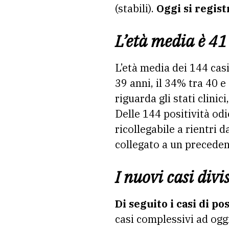
(stabili).
Oggi si regist
L’età media è 41
L’età media dei 144 casi
39 anni, il 34% tra 40 e
riguarda gli stati clinic
Delle 144 positività odie
ricollegabile a rientri d
collegato a un preceden
I nuovi casi divi
Di seguito i casi di po
casi complessivi ad oggi 