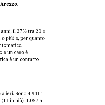
 Arezzo.
 anni, il 27% tra 20 e
i o più) e, per quanto
intomatico.
ro e un caso è
istica è un contatto
 a ieri. Sono 4.341 i
 (11 in più), 1.037 a