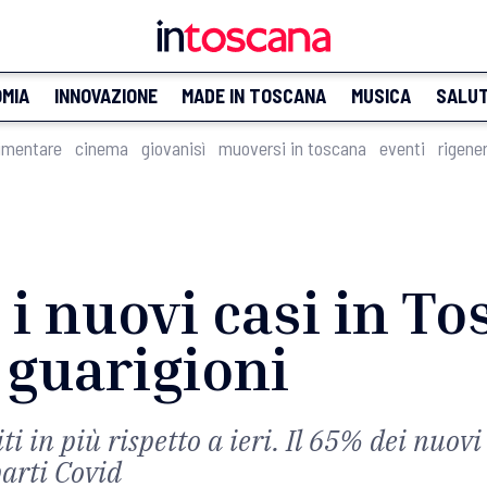
MIA
INNOVAZIONE
MADE IN TOSCANA
MUSICA
SALU
imentare
cinema
giovanisì
muoversi in toscana
eventi
rigene
 i nuovi casi in To
 guarigioni
i in più rispetto a ieri. Il 65% dei nuov
parti Covid