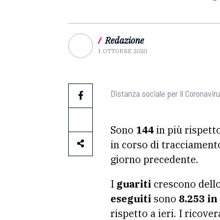
/
Redazione
1 OTTOBRE 2020
Distanza sociale per il Coronavir
Sono
144
in più rispett
in corso di tracciamento 
giorno precedente.
I
guariti
crescono dell
eseguiti
sono
8.253 in
rispetto a ieri. I ricove