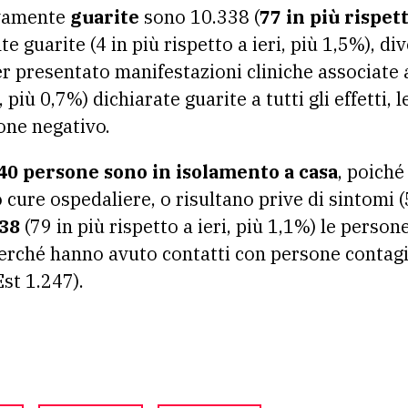
vamente
gu
arite
sono 10.338 (
77 in più rispett
 guarite (4 in più rispetto a ieri, più 1,5%), di
 presentato manifestazioni cliniche associate a
i, più 0,7%) dichiarate guarite a tutti gli effetti,
one negativo.
40 persone sono in isolamento a casa
, poich
 cure ospedaliere, o risultano prive di sintomi (
438
(79 in più rispetto a ieri, più 1,1%) le person
perché hanno avuto contatti con persone contagi
st 1.247).