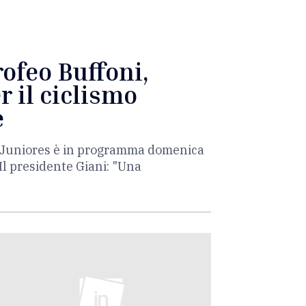
rofeo Buffoni,
r il ciclismo
e
ia Juniores è in programma domenica
Il presidente Giani: "Una