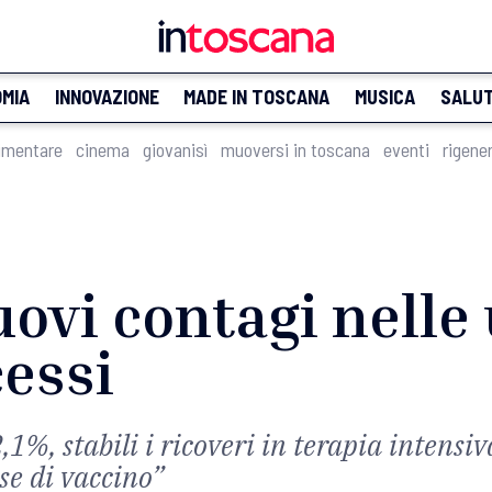
MIA
INNOVAZIONE
MADE IN TOSCANA
MUSICA
SALU
imentare
cinema
giovanisì
muoversi in toscana
eventi
rigene
uovi contagi nelle
cessi
 2,1%, stabili i ricoveri in terapia intensi
se di vaccino”