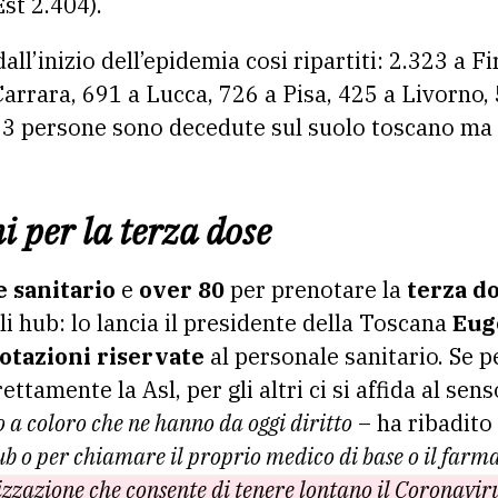
st 2.404).
all’inizio dell’epidemia cosi ripartiti: 2.323 a F
Carrara, 691 a Lucca, 726 a Pisa, 425 a Livorno,
93 persone sono decedute sul suolo toscano ma 
i per la terza dose
e sanitario
e
over 80
per prenotare la
terza do
i hub: lo lancia il presidente della Toscana
Eug
otazioni riservate
al personale sanitario. Se 
ettamente la Asl, per gli altri ci si affida al sen
 a coloro che ne hanno da oggi diritto
– ha ribadito
ub o per chiamare il proprio medico di base o il farm
izzazione che consente di tenere lontano il Coronavir