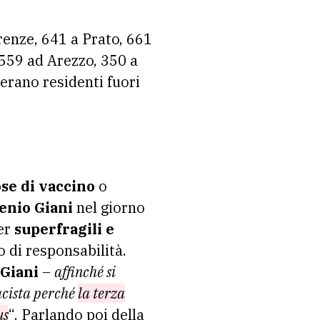
irenze, 641 a Prato, 661
 559 ad Arezzo, 350 a
erano residenti fuori
se di vaccino
o
enio Giani
nel giorno
per
superfragili e
so di responsabilità.
Giani
–
affinché si
acista perché
la terza
us
“. Parlando poi della