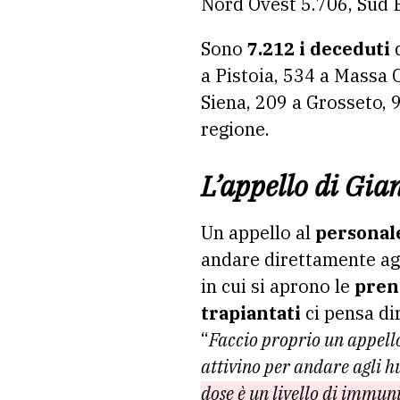
Nord Ovest 5.706, Sud E
Sono
7.212 i deceduti
d
a Pistoia, 534 a Massa 
Siena, 209 a Grosseto, 
regione.
L’appello di Gian
Un appello al
personal
andare direttamente agl
in cui si aprono le
pren
trapiantati
ci pensa dir
“
Faccio proprio un appello
attivino per andare agli h
dose è un livello di immun