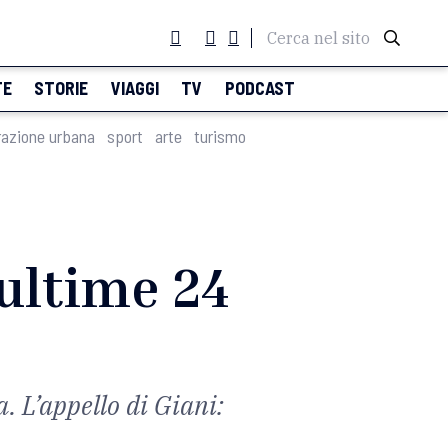
Cerca nel sito
TE
STORIE
VIAGGI
TV
PODCAST
razione urbana
sport
arte
turismo
 ultime 24
va. L’appello di Giani: