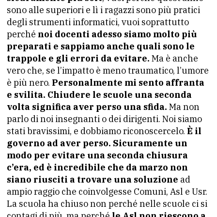
sono alle superiori e lì i ragazzi sono più pratici
degli strumenti informatici, vuoi soprattutto
perché
noi docenti adesso siamo molto più
preparati e sappiamo anche quali sono le
trappole e gli errori da evitare.
Ma è anche
vero che, se l’impatto è meno traumatico, l’umore
è più nero.
Personalmente mi sento affranta
e svilita. Chiudere le scuole una seconda
volta significa aver perso una sfida.
Ma non
parlo di noi insegnanti o dei dirigenti. Noi siamo
stati bravissimi, e dobbiamo riconoscercelo.
È il
governo ad aver perso. Sicuramente un
modo per evitare una seconda chiusura
c’era, ed è incredibile che da marzo non
siano riusciti a trovare una soluzione
ad
ampio raggio che coinvolgesse Comuni, Asl e Usr.
La scuola ha chiuso non perché nelle scuole ci si
contagi di più, ma perché
le Asl non riescono a