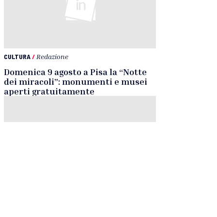
CULTURA
/
Redazione
Domenica 9 agosto a Pisa la “Notte
dei miracoli”: monumenti e musei
aperti gratuitamente
MUSICA
/
Redazione
Asciano Suono Festival: cinque
giorni di concerti diffusi nel cuore