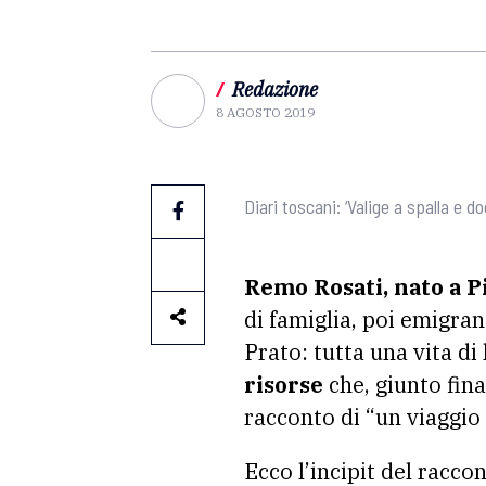
/
Redazione
8 AGOSTO 2019
Diari toscani: ‘Valige a spalla e
Remo Rosati, nato a P
di famiglia, poi emigran
Prato: tutta una vita di
risorse
che, giunto fina
racconto di “un viaggio
Ecco l’incipit del racc