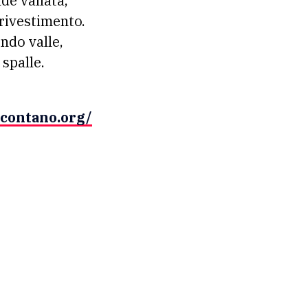
de vallata,
 rivestimento.
ondo valle,
e spalle.
ccontano.org/