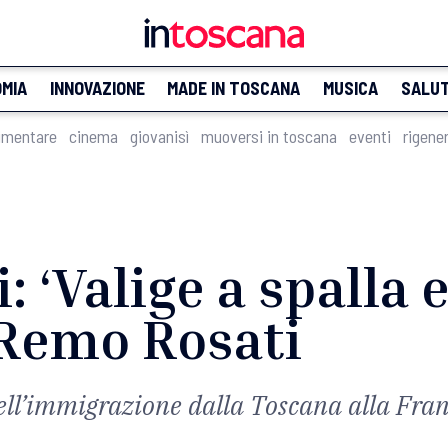
MIA
INNOVAZIONE
MADE IN TOSCANA
MUSICA
SALU
imentare
cinema
giovanisì
muoversi in toscana
eventi
rigene
i: ‘Valige a spalla
Remo Rosati
dell’immigrazione dalla Toscana alla Fra