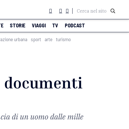
Cerca nel sito
TE
STORIE
VIAGGI
TV
PODCAST
razione urbana
sport
arte
turismo
 e documenti
ncia di un uomo dalle mille