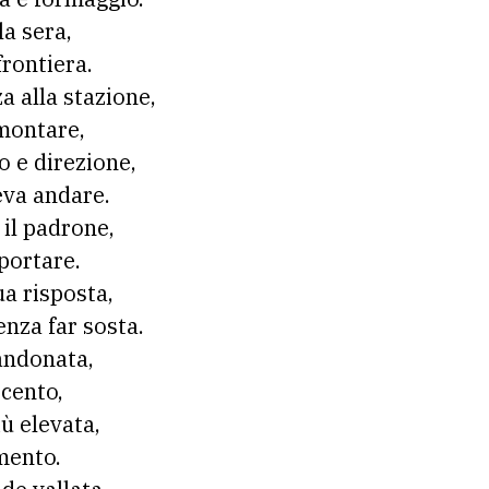
la sera,
frontiera.
 alla stazione,
amontare,
 e direzione,
eva andare.
 il padrone,
portare.
ua risposta,
enza far sosta.
andonata,
ecento,
ù elevata,
imento.