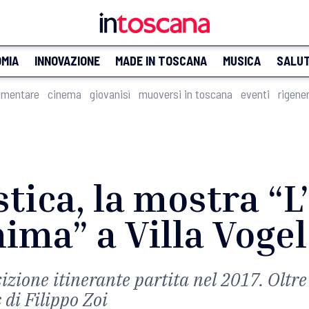
MIA
INNOVAZIONE
MADE IN TOSCANA
MUSICA
SALU
imentare
cinema
giovanisì
muoversi in toscana
eventi
rigene
stica, la mostra “L
nima” a Villa Vogel
sizione itinerante partita nel 2017. Oltre
c di Filippo Zoi