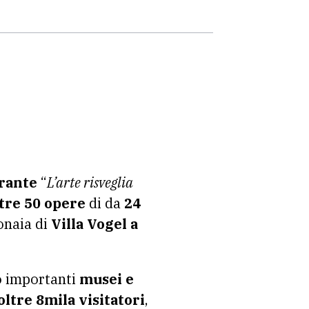
rante
“
L’arte risveglia
tre 50 opere
di da
24
onaia di
Villa Vogel a
 importanti
musei e
oltre 8mila visitatori
,