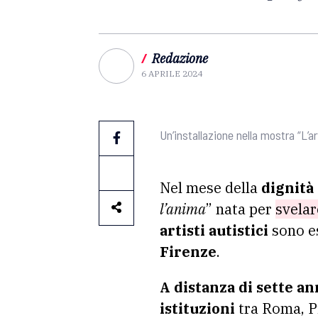
/
Redazione
6 APRILE 2024
Un’installazione nella mostra “L’art
Nel mese della
dignità
l’anima
” nata per
svelar
artisti autistici
sono es
Firenze
.
A distanza di sette an
istituzioni
tra Roma, Pi