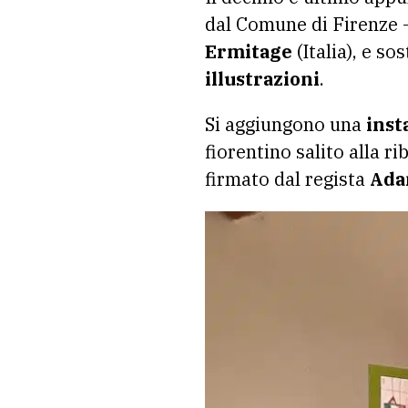
dal Comune di Firenze –
Ermitage
(Italia), e so
illustrazioni
.
Si aggiungono una
inst
fiorentino salito alla r
firmato dal regista
Ada