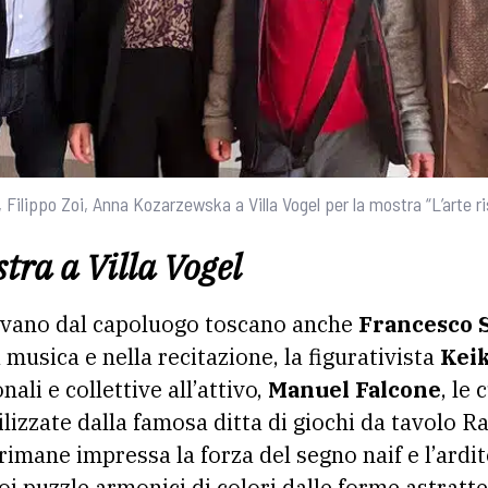
Filippo Zoi, Anna Kozarzewska a Villa Vogel per la mostra “L’arte ri
stra a Villa Vogel
rivano dal capoluogo toscano anche
Francesco 
 musica e nella recitazione, la figurativista
Keik
li e collettive all’attivo,
Manuel Falcone
, le 
lizzate dalla famosa ditta di giochi da tavolo R
i rimane impressa la forza del segno naif e l’ardi
oi puzzle armonici di colori dalle forme astratte