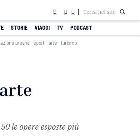
Cerca nel sito
TE
STORIE
VIAGGI
TV
PODCAST
razione urbana
sport
arte
turismo
’arte
 50 le opere esposte più