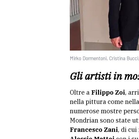
Mirko Dormentoni, Cristina Bucci, 
Gli artisti in mo
Oltre a
Filippo Zoi
, ar
nella pittura come nella
numerose mostre persona
Mondrian sono state uti
Francesco Zani
, di cu
Alessio Mattei
con i su