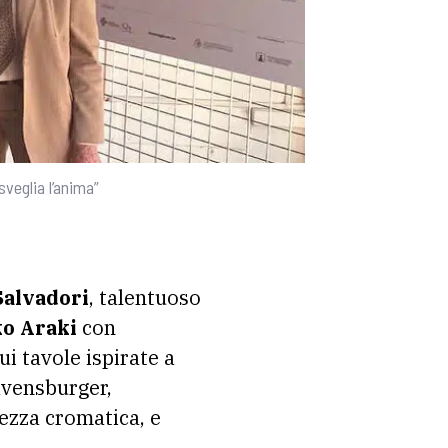
sveglia l’anima”
Salvadori
, talentuoso
o Araki
con
cui tavole ispirate a
avensburger,
tezza cromatica, e
.