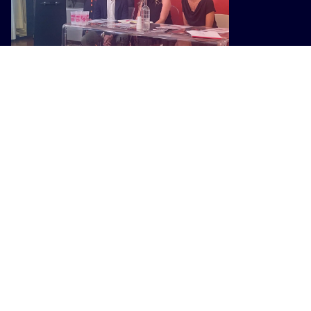
MUSICA
Chiusi capitale della musica
internazionale con il Lars Rock Fest
2026
MUSICA
Men/Go Music Fest 2026: Arezzo
diventa la capitale della musica