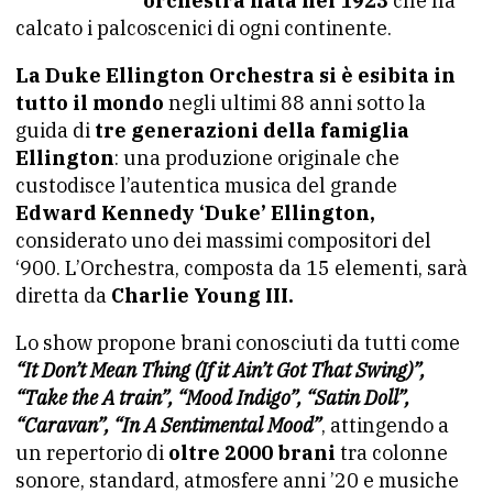
orchestra nata nel 1923
che ha
calcato i palcoscenici di ogni continente.
La Duke Ellington Orchestra si è esibita in
tutto il mondo
negli ultimi 88 anni sotto la
guida di
tre generazioni della famiglia
Ellington
: una produzione originale che
custodisce l’autentica musica del grande
Edward Kennedy ‘Duke’ Ellington,
considerato uno dei massimi compositori del
‘900. L’Orchestra, composta da 15 elementi, sarà
diretta da
Charlie Young III.
Lo show propone brani conosciuti da tutti come
“It Don’t Mean Thing (If it Ain’t Got That Swing)”,
“Take the A train”, “Mood Indigo”, “Satin Doll”,
“Caravan”, “In A Sentimental Mood”
, attingendo a
un repertorio di
oltre 2000 brani
tra colonne
sonore, standard, atmosfere anni ’20 e musiche