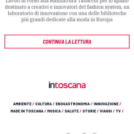
Lavori in corso alla Manifattura Tabacchi per lo spazio
destinato a creativi e innovatori del fashion system, un
laboratorio di innovazione con una delle biblioteche
più grandi dedicate alla moda in Europa
CONTINUA LA LETTURA
AMBIENTE
/
CULTURA
/
ENOGASTRONOMIA
/
INNOVAZIONE
/
MADE IN TOSCANA
/
MUSICA
/
SALUTE
/
STORIE
/
VIAGGI
/
TV
/