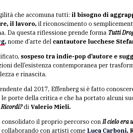
ragilità che accomuna tutti:
il bisogno di aggrap
re, il lavoro,
il riconoscimento o semplicement
na. Da questa riflessione prende forma
Tutti Dro
rg
,
nome d’arte del
cantautore lucchese Stef
ificato,
sospeso tra indie-pop d’autore e sugg
zioni dell’esistenza contemporanea per trasforma
ezza e rinascita.
pendente dal 2017, Effenberg si è fatto conosce
le porte della critica e che ha portato alcuni suo
Ricordi?
di
Valerio Mieli.
a consolidato il proprio percorso con
Il cielo era
collaborando con artisti come
Luca Carboni
, 