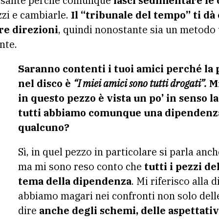
ssante perché comunque
lasci sedimentare le 
zzi e cambiarle.
Il “tribunale del tempo” ti d
re direzioni
, quindi nonostante sia un metodo 
nte.
Saranno contenti i tuoi amici perché la 
nel disco è
“I miei amici sono tutti drogati”.
Mi
in questo pezzo è vista un po’ in senso l
tutti abbiamo comunque una dipendenza
qualcuno?
Sì, in quel pezzo in particolare si parla anc
ma mi sono reso conto che
tutti i pezzi de
tema della dipendenza
. Mi riferisco alla
abbiamo magari nei confronti non solo dell
dire
anche degli schemi, delle aspettative