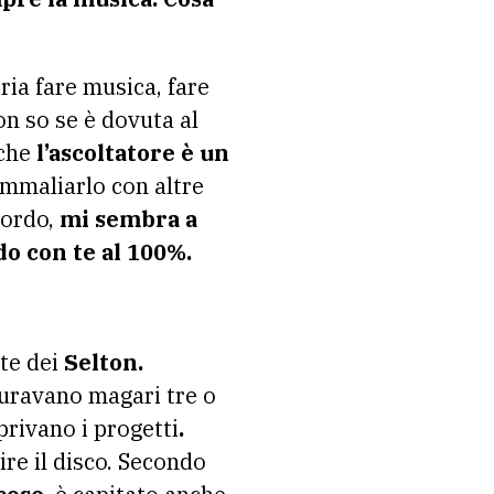
ria fare musica, fare
on so se è dovuta al
nche
l’ascoltatore è un
ammaliarlo con altre
cordo,
mi sembra a
o con te al 100%.
te dei
Selton.
uravano magari tre o
privano i progetti
.
ire il disco. Secondo