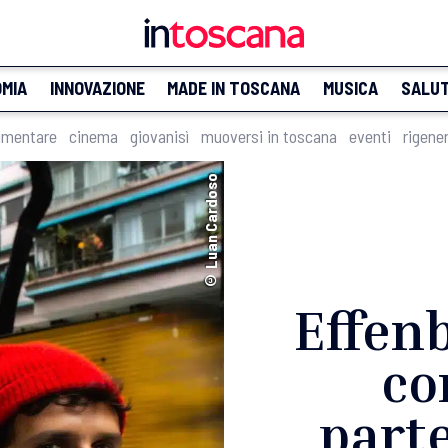
MIA
INNOVAZIONE
MADE IN TOSCANA
MUSICA
SALU
imentare
cinema
giovanisì
muoversi in toscana
eventi
rigene
© Luan Cardoso
Effenb
co
part