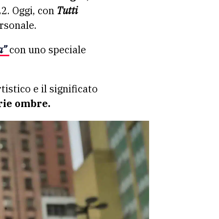
22. Oggi, con
Tutti
rsonale.
a”
con uno speciale
istico e il significato
prie ombre.