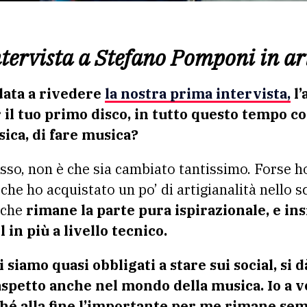
ntervista a Stefano Pomponi in ar
data a rivedere
la nostra prima intervista,
l’
r il tuo primo disco, in tutto questo tempo c
ica, di fare musica?
esso, non è che sia cambiato tantissimo. Forse ho
che ho acquistato un po’ di artigianalità nello s
 che
rimane la parte pura ispirazionale, e in
 in più a livello tecnico.
siamo quasi obbligati a stare sui social, si 
spetto anche nel mondo della musica. Io a v
ché alla fine l’importante per me rimane sem