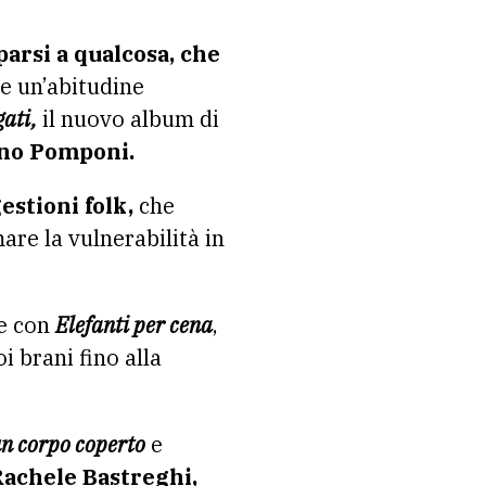
parsi a qualcosa, che
e un’abitudine
gati,
il nuovo album di
ano Pomponi.
estioni folk,
che
re la vulnerabilità in
re con
Elefanti per cena
,
i brani fino alla
 un corpo coperto
e
Rachele Bastreghi,