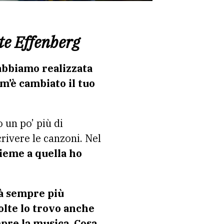
te Effenberg
abbiamo realizzata
om’è cambiato il tuo
 un po’ più di
crivere le canzoni. Nel
sieme a quella ho
dà sempre più
olte lo trovo anche
pre la musica. Cosa