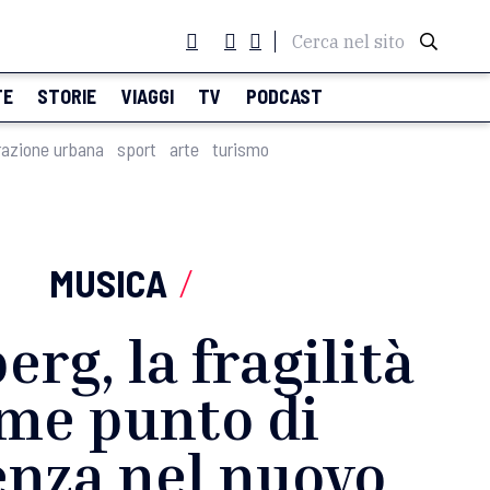
Cerca nel sito
TE
STORIE
VIAGGI
TV
PODCAST
razione urbana
sport
arte
turismo
MUSICA
/
erg, la fragilità
me punto di
enza nel nuovo