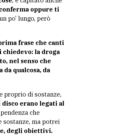
cose
, è capitato anche
à conferma oppure ti
un po’ lungo, però
prima frase che canti
 chiedevo: la droga
ato, nel senso che
 da qualcosa, da
he proprio di sostanze,
l disco erano legati al
 dipendenza che
e sostanze, ma potrei
, degli obiettivi.