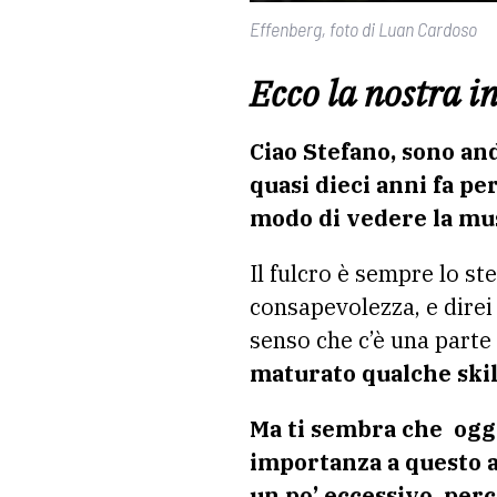
Effenberg, foto di Luan Cardoso
Ecco la nostra i
Ciao Stefano, sono an
quasi dieci anni fa pe
modo di vedere la mus
Il fulcro è sempre lo st
consapevolezza, e direi 
senso che c’è una parte
maturato qualche skill
Ma ti sembra che oggi 
importanza a questo a
un po’ eccessivo, per