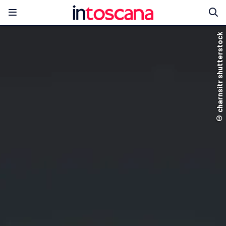
© charnsitr shutterstock