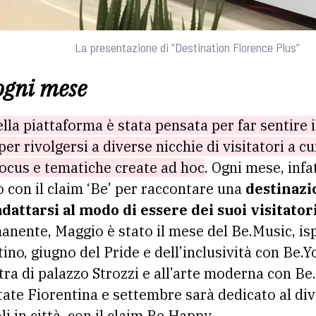
La presentazione di “Destination Florence Plus”
ogni mese
la piattaforma è stata pensata per far sentire i
per rivolgersi a diverse nicchie di visitatori a c
focus e tematiche create ad hoc
. Ogni mese, infat
o con il claim ‘Be’ per raccontare una
destinazi
dattarsi al modo di essere dei suoi visitator
nente, Maggio è stato il mese del Be.Music, ispi
no, giugno del Pride e dell’inclusività con Be.You
ra di palazzo Strozzi e all’arte moderna con B
tate Fiorentina e settembre sarà dedicato al di
ali in città, con il claim Be.Happy.