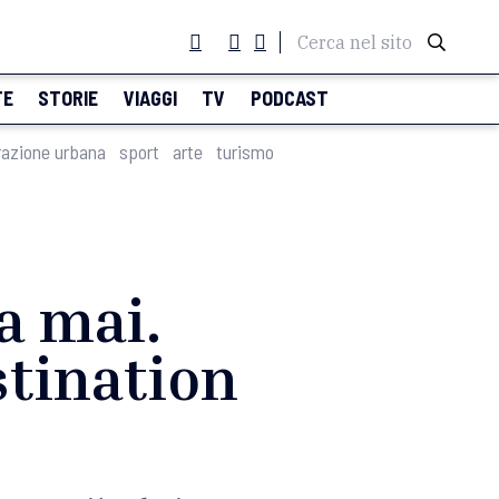
Cerca nel sito
TE
STORIE
VIAGGI
TV
PODCAST
razione urbana
sport
arte
turismo
a mai.
stination