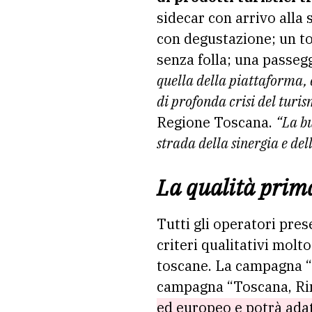
sidecar con arrivo alla 
con degustazione; un tou
senza folla; una passeg
quella della piattaforma,
di profonda crisi del turis
Regione Toscana.
“La bu
strada della sinergia e de
La qualità prima
Tutti gli operatori pre
criteri qualitativi molt
toscane. La campagna “D
campagna “Toscana, Rin
ed europeo e potrà adat