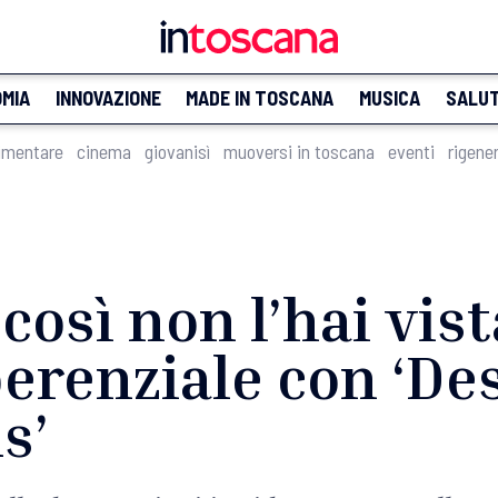
MIA
INNOVAZIONE
MADE IN TOSCANA
MUSICA
SALU
imentare
cinema
giovanisì
muoversi in toscana
eventi
rigene
così non l’hai vist
erenziale con ‘De
s’