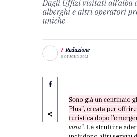
Dagli Uffizi visitati all’alb
alberghi e altri operatori 
uniche
/
Redazione
8 GIUGNO 2021
Sono già un centinaio g
Plus”, creata per offrir
turistica dopo l’emerge
vista”
. Le strutture ade
includono altri servizi d