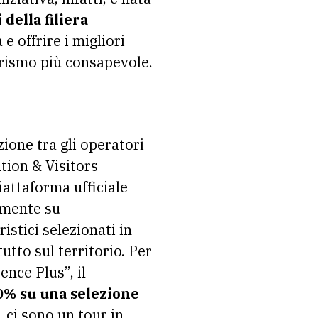
 della filiera
 e offrire i migliori
turismo più consapevole.
zione tra gli operatori
tion & Visitors
iattaforma ufficiale
vamente su
ristici selezionati in
tutto sul territorio. Per
nce Plus”, il
30% su una selezione
, ci sono un tour in