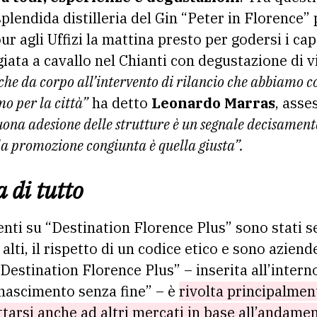
splendida distilleria del Gin “Peter in Florence”
r agli Uffizi la mattina presto per godersi i cap
giata a cavallo nel Chianti con degustazione di v
 che da corpo all’intervento di rilancio che abbiamo 
mo per la città”
ha detto
Leonardo Marras
, asse
ona adesione delle strutture è un segnale decisamente 
lla promozione congiunta è quella giusta”.
 di tutto
senti su “Destination Florence Plus” sono stati 
o alti, il rispetto di un codice etico e sono azie
estination Florence Plus” – inserita all’intern
ascimento senza fine” – è
rivolta principalmen
tarsi anche ad altri mercati in base all’andamen