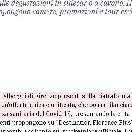
a alle degustazioni in sidecar o a cavallo
propongono camere, promozioni e tour escl
li alberghi di Firenze presenti sulla piattaform
e un’offerta unica e unificata, che possa rilanci
nza sanitaria del Covid-19
, presentando la città
renti propongono su “Destination Florence Plus”
isponibili soltanto sul marketplace ufficiale. L’in