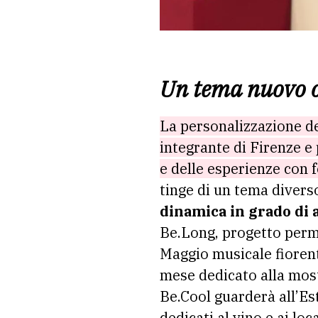
Un tema nuovo 
La personalizzazione del
integrante di Firenze e 
e delle esperienze con 
tinge di un tema divers
dinamica in grado di a
Be.Long, progetto perma
Maggio musicale fiorenti
mese dedicato alla most
Be.Cool guarderà all’Es
dedicati al vino e ai loc