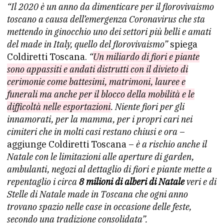
“Il 2020 è un anno da dimenticare per il florovivaismo
toscano a causa dell’emergenza Coronavirus che sta
mettendo in ginocchio uno dei settori più belli e amati
del made in Italy, quello del florovivaismo”
spiega
Coldiretti Toscana.
“
Un miliardo di fiori e piante
sono appassiti e andati distrutti con il divieto di
cerimonie come battesimi, matrimoni, lauree e
funerali ma anche per il blocco della mobilità e le
difficoltà nelle esportazioni
. Niente fiori per gli
innamorati, per la mamma, per i propri cari nei
cimiteri che in molti casi restano chiusi e ora
–
aggiunge Coldiretti Toscana –
è a rischio anche il
Natale con le limitazioni alle aperture di garden,
ambulanti, negozi al dettaglio di fiori e piante mette a
repentaglio i circa
8 milioni di alberi di Natale
veri e di
Stelle di Natale made in Toscana che ogni anno
trovano spazio nelle case in occasione delle feste,
secondo una tradizione consolidata”.