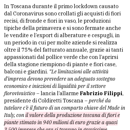
In Toscana durante il primo lockdown causato
dal Coronavirus sono crollati gli acquisti di fiori
recisi, di fronde e fiori in vaso, le produzioni
tipiche della primavera e si sono fermate anche
le vendite e l’export di alberature e cespugli, in
un periodo in cui per molte aziende si realizza
oltre il 75% del fatturato annuale, grazie ai tanti
appassionati dal pollice verde che con l’aprirsi
della stagione riempiono di piante e fiori case,
balconi e giardini.
“Le limitazioni alle attività
d’impresa devono prevedere un adeguato sostegno
economico e iniezioni di liquidità per il settore
florovivaistico
– lancia l’allarme
Fabrizio Filippi
,
presidente di Coldiretti Toscana –
perché da
tutelare c’è il futuro di un comparto chiave del Made in
Italy, con
il valore della produzione toscana di fiori e
piante stimato in 940 milioni di euro grazie a quasi
3.500 imprese che ora si trovano in gravissime