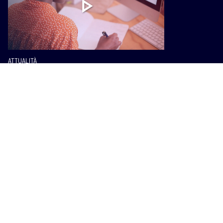
ATTUALITÀ
Lavoro, dalla Regione un nuovo
piano di interventi: giovani,
formazione e crisi aziendali
ATTUALITÀ
Viaggi missionari, la Regione