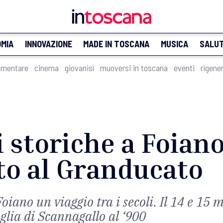
MIA
INNOVAZIONE
MADE IN TOSCANA
MUSICA
SALU
imentare
cinema
giovanisì
muoversi in toscana
eventi
rigene
 storiche a Foiano
o al Granducato
oiano un viaggio tra i secoli. Il 14 e 15 
aglia di Scannagallo al ‘900