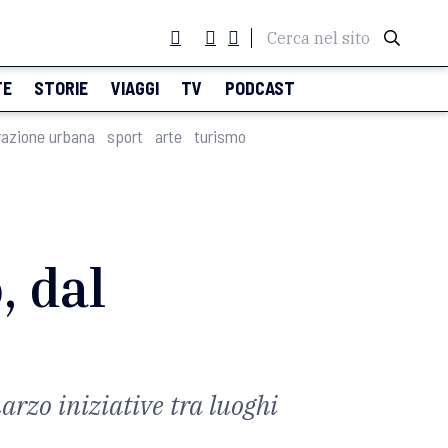
Cerca nel sito
TE
STORIE
VIAGGI
TV
PODCAST
razione urbana
sport
arte
turismo
, dal
marzo iniziative tra luoghi