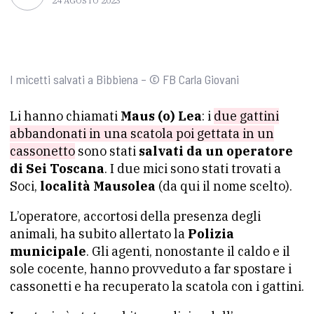
24 AGOSTO 2023
I micetti salvati a Bibbiena – © FB Carla Giovani
Li hanno chiamati
Maus (o) Lea
: i
due gattini
abbandonati in una scatola poi gettata in un
cassonetto
sono stati
salvati da un operatore
di Sei Toscana
. I due mici sono stati trovati a
Soci,
località Mausolea
(da qui il nome scelto).
L’operatore, accortosi della presenza degli
animali, ha subito allertato la
Polizia
municipale
. Gli agenti, nonostante il caldo e il
sole cocente, hanno provveduto a far spostare i
cassonetti e ha recuperato la scatola con i gattini.